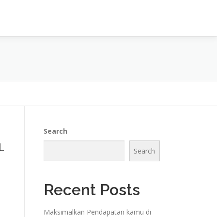
Search
L
Search
Recent Posts
Maksimalkan Pendapatan kamu di