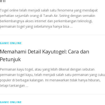
Ini
Togel online telah menjadi salah satu fenomena yang mendapat
perhatian sejumlah orang di Tanah Air. Seiring dengan semakin
berkembangnya akses internet dan perkembangan teknologi,
permainan togel yang sebelumnya hanya bisa …
GAME ONLINE
Memahami Detail Kayutogel: Cara dan
Petunjuk
Permainan kayu togel, atau yang lebih dikenal dengan sebutan
permainan togel kayu, telah menjadi salah satu permainan yang cuk
populer di berbagai kalangan. Ini menawarkan tidak hanya hiburan,
tetapi tantangan …
GAME ONLINE