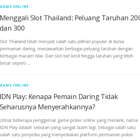
GAME ONLINE
Menggali Slot Thailand: Peluang Taruhan 20
dan 300
Slot Thailand telah menjadi salah satu pilihan populer di dunia
permainan daring, menawarkan berbagai peluang taruhan dengan
berbagai macam nilai. Dari slot bet kecil hingga taruhan yang lebih
besar seperti …
GAME ONLINE
IDN Play: Kenapa Pemain Daring Tidak
Seharusnya Menyerahkannya?
Untuk beberapa penggemar game poker online yang menarik, nama
IDN Play adalah sebutan yang sangat lazim lagi. Sebagai salah satu
salah satu penyedia yang menyediakan platform permainan poker