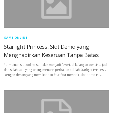
GAME ONLINE
Starlight Princess: Slot Demo yang
Menghadirkan Keseruan Tanpa Batas
Permainan slot online semakin menjadi favorit di kalangan pencinta judi,
dan salah satu yang paling menarik perhatian adalah Starlight Princess.
Dengan desain yang memikat dan fitur-fitur menarik, slot demo ini …