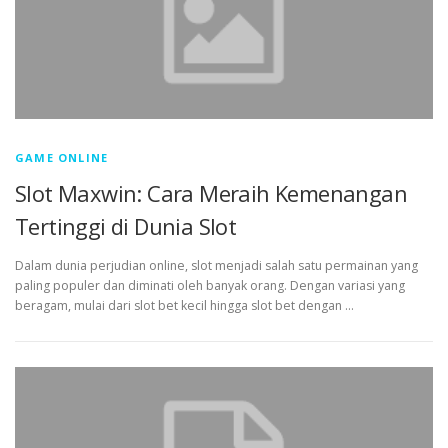
GAME ONLINE
Slot Maxwin: Cara Meraih Kemenangan
Tertinggi di Dunia Slot
Dalam dunia perjudian online, slot menjadi salah satu permainan yang
paling populer dan diminati oleh banyak orang. Dengan variasi yang
beragam, mulai dari slot bet kecil hingga slot bet dengan …