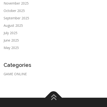
November 2025
October 2025
September 2025
August 2025
July 2025
June 2025
May 2025
Categories
GAME ONLINE