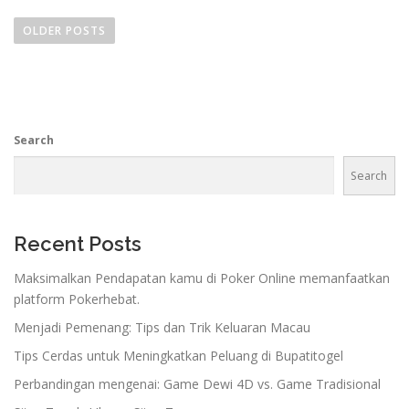
P
o
OLDER POSTS
s
t
s
n
Search
a
v
Search
i
g
a
Recent Posts
t
Maksimalkan Pendapatan kamu di Poker Online memanfaatkan
i
platform Pokerhebat.
o
Menjadi Pemenang: Tips dan Trik Keluaran Macau
n
Tips Cerdas untuk Meningkatkan Peluang di Bupatitogel
Perbandingan mengenai: Game Dewi 4D vs. Game Tradisional