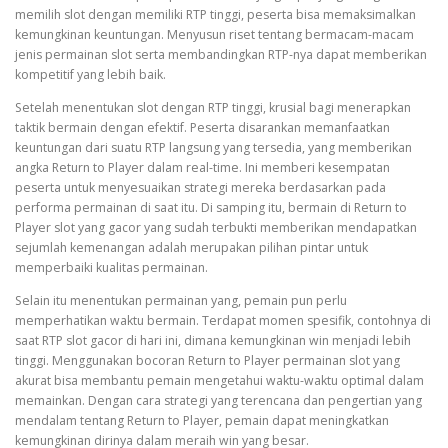
memilih slot dengan memiliki RTP tinggi, peserta bisa memaksimalkan
kemungkinan keuntungan. Menyusun riset tentang bermacam-macam
jenis permainan slot serta membandingkan RTP-nya dapat memberikan
kompetitif yang lebih baik.
Setelah menentukan slot dengan RTP tinggi, krusial bagi menerapkan
taktik bermain dengan efektif. Peserta disarankan memanfaatkan
keuntungan dari suatu RTP langsung yang tersedia, yang memberikan
angka Return to Player dalam real-time. Ini memberi kesempatan
peserta untuk menyesuaikan strategi mereka berdasarkan pada
performa permainan di saat itu. Di samping itu, bermain di Return to
Player slot yang gacor yang sudah terbukti memberikan mendapatkan
sejumlah kemenangan adalah merupakan pilihan pintar untuk
memperbaiki kualitas permainan.
Selain itu menentukan permainan yang, pemain pun perlu
memperhatikan waktu bermain. Terdapat momen spesifik, contohnya di
saat RTP slot gacor di hari ini, dimana kemungkinan win menjadi lebih
tinggi. Menggunakan bocoran Return to Player permainan slot yang
akurat bisa membantu pemain mengetahui waktu-waktu optimal dalam
memainkan. Dengan cara strategi yang terencana dan pengertian yang
mendalam tentang Return to Player, pemain dapat meningkatkan
kemungkinan dirinya dalam meraih win yang besar.