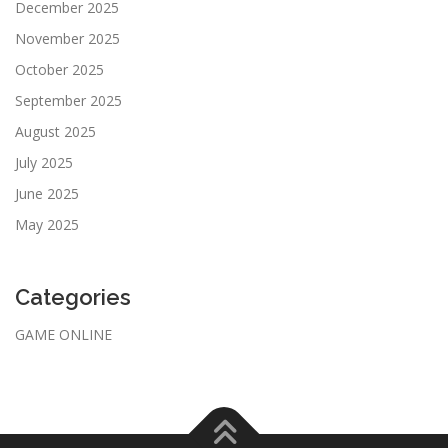
December 2025
November 2025
October 2025
September 2025
August 2025
July 2025
June 2025
May 2025
Categories
GAME ONLINE