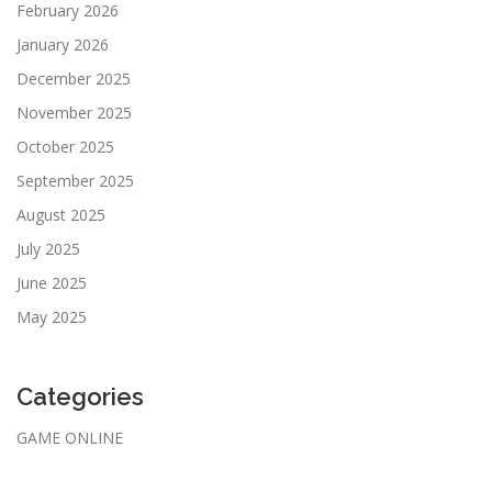
February 2026
January 2026
December 2025
November 2025
October 2025
September 2025
August 2025
July 2025
June 2025
May 2025
Categories
GAME ONLINE