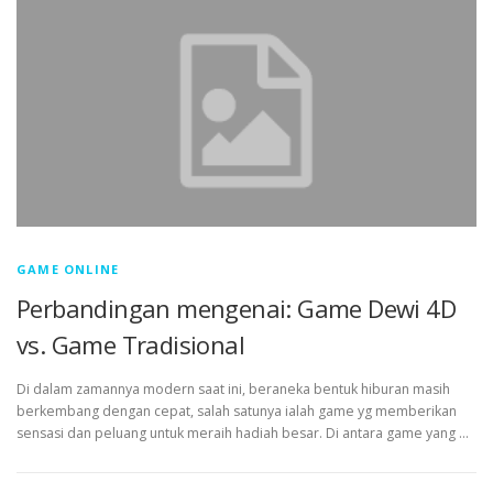
GAME ONLINE
Perbandingan mengenai: Game Dewi 4D
vs. Game Tradisional
Di dalam zamannya modern saat ini, beraneka bentuk hiburan masih
berkembang dengan cepat, salah satunya ialah game yg memberikan
sensasi dan peluang untuk meraih hadiah besar. Di antara game yang …