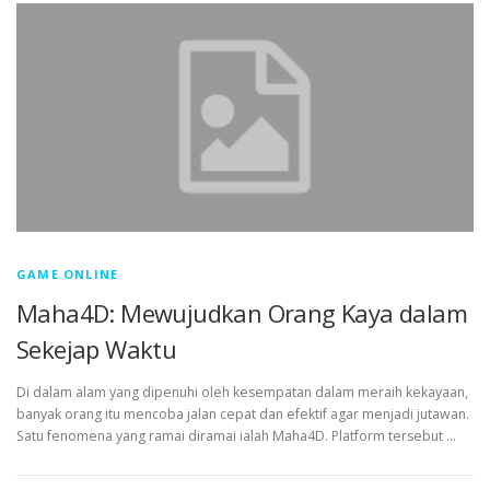
GAME ONLINE
Maha4D: Mewujudkan Orang Kaya dalam
Sekejap Waktu
Di dalam alam yang dipenuhi oleh kesempatan dalam meraih kekayaan,
banyak orang itu mencoba jalan cepat dan efektif agar menjadi jutawan.
Satu fenomena yang ramai diramai ialah Maha4D. Platform tersebut …