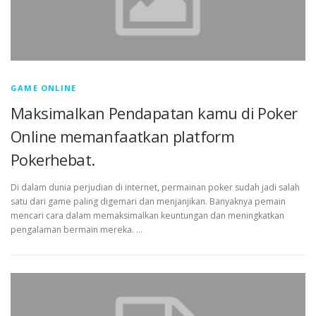
GAME ONLINE
Maksimalkan Pendapatan kamu di Poker
Online memanfaatkan platform
Pokerhebat.
Di dalam dunia perjudian di internet, permainan poker sudah jadi salah
satu dari game paling digemari dan menjanjikan. Banyaknya pemain
mencari cara dalam memaksimalkan keuntungan dan meningkatkan
pengalaman bermain mereka. …