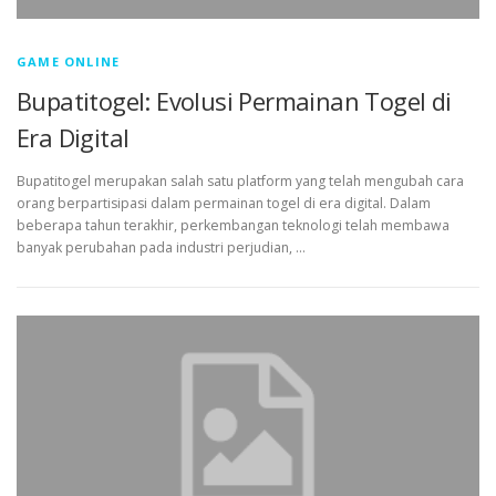
GAME ONLINE
Bupatitogel: Evolusi Permainan Togel di
Era Digital
Bupatitogel merupakan salah satu platform yang telah mengubah cara
orang berpartisipasi dalam permainan togel di era digital. Dalam
beberapa tahun terakhir, perkembangan teknologi telah membawa
banyak perubahan pada industri perjudian, …