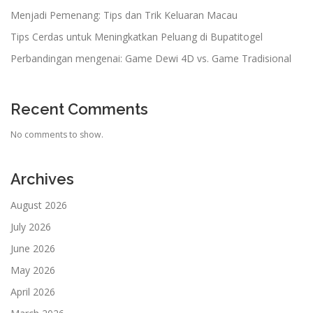
n
Menjadi Pemenang: Tips dan Trik Keluaran Macau
Tips Cerdas untuk Meningkatkan Peluang di Bupatitogel
Perbandingan mengenai: Game Dewi 4D vs. Game Tradisional
Recent Comments
No comments to show.
Archives
August 2026
July 2026
June 2026
May 2026
April 2026