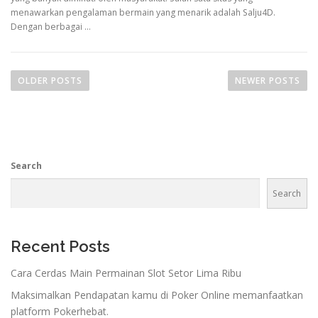
menawarkan pengalaman bermain yang menarik adalah Salju4D.
Dengan berbagai …
P
o
OLDER POSTS
NEWER POSTS
s
t
s
n
Search
a
v
Search
i
g
a
Recent Posts
t
Cara Cerdas Main Permainan Slot Setor Lima Ribu
i
Maksimalkan Pendapatan kamu di Poker Online memanfaatkan
o
platform Pokerhebat.