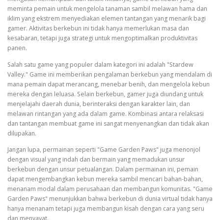
meminta pemain untuk mengelola tanaman sambil melawan hama dan
iklim yang ekstrem menyediakan elemen tantangan yang menarik bagi
gamer. Aktivitas berkebun ini tidak hanya memerlukan masa dan
kesabaran, tetapi juga strategi untuk mengoptimalkan produktivitas
panen.
Salah satu game yang populer dalam kategori ini adalah "Stardew
Valley." Game ini memberikan pengalaman berkebun yang mendalam di
mana pemain dapat merancang, menebar benih, dan mengelola kebun
mereka dengan leluasa. Selain berkebun, gamer juga diundang untuk
menjelajahi daerah dunia, berinteraksi dengan karakter lain, dan
melawan rintangan yang ada dalam game. Kombinasi antara relaksasi
dan tantangan membuat game ini sangat menyenangkan dan tidak akan
dilupakan.
Jangan lupa, permainan seperti "Game Garden Paws" juga menonjol
dengan visual yang indah dan bermain yang memadukan unsur
berkebun dengan unsur petualangan. Dalam permainan ini, pemain
dapat mengembangkan kebun mereka sambil mencari bahan-bahan,
menanam modal dalam perusahaan dan membangun komunitas. "Game
Garden Paws" menunjukkan bahwa berkebun di dunia virtual tidak hanya
hanya menanam tetapi juga membangun kisah dengan cara yang seru
dan menyayat.