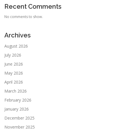
Recent Comments
No comments to show.
Archives
August 2026
July 2026
June 2026
May 2026
April 2026
March 2026
February 2026
January 2026
December 2025
November 2025