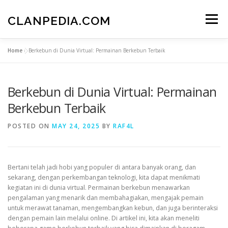
Skip
to
CLANPEDIA.COM
Menu
content
Home
»
Berkebun di Dunia Virtual: Permainan Berkebun Terbaik
Berkebun di Dunia Virtual: Permainan
Berkebun Terbaik
POSTED ON
MAY 24, 2025
BY
RAF4L
Bertani telah jadi hobi yang populer di antara banyak orang, dan
sekarang, dengan perkembangan teknologi, kita dapat menikmati
kegiatan ini di dunia virtual. Permainan berkebun menawarkan
pengalaman yang menarik dan membahagiakan, mengajak pemain
untuk merawat tanaman, mengembangkan kebun, dan juga berinteraksi
dengan pemain lain melalui online. Di artikel ini, kita akan meneliti