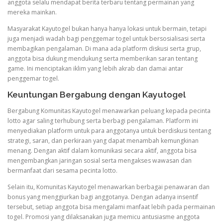
anggota selalu mendapat berita terbaru tentang permainan yang
mereka mainkan.
Masyarakat Kayutogel bukan hanya hanya lokasi untuk bermain, tetapi
juga menjadi wadah bagi penggemar togel untuk bersosialisasi serta
membagikan pengalaman. Di mana ada platform diskusi serta grup,
anggota bisa dukung mendukung serta memberikan saran tentang
game. Ini menciptakan iklim yang lebih akrab dan damai antar
penggemar togel.
Keuntungan Bergabung dengan Kayutogel
Bergabung Komunitas Kayutogel menawarkan peluang kepada pecinta
lotto agar saling terhubung serta berbagi pengalaman. Platform ini
menyediakan platform untuk para anggotanya untuk berdiskusi tentang
strategi, saran, dan perkiraan yang dapat menambah kemungkinan
menang. Dengan aktif dalam komunikasi secara aktif, anggota bisa
mengembangkan jaringan sosial serta mengakses wawasan dan
bermanfaat dari sesama pecinta lotto.
Selain itu, Komunitas Kayutogel menawarkan berbagai penawaran dan
bonus yang menggiurkan bagi anggotanya. Dengan adanya insentif
tersebut, setiap anggota bisa mengalami manfaat lebih pada permainan
togel. Promosi yang dilaksanakan juga memicu antusiasme anggota