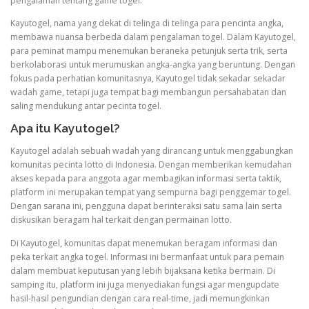
pengalaman tentang game togel.
Kayutogel, nama yang dekat di telinga di telinga para pencinta angka,
membawa nuansa berbeda dalam pengalaman togel. Dalam Kayutogel,
para peminat mampu menemukan beraneka petunjuk serta trik, serta
berkolaborasi untuk merumuskan angka-angka yang beruntung. Dengan
fokus pada perhatian komunitasnya, Kayutogel tidak sekadar sekadar
wadah game, tetapi juga tempat bagi membangun persahabatan dan
saling mendukung antar pecinta togel.
Apa itu Kayutogel?
Kayutogel adalah sebuah wadah yang dirancang untuk menggabungkan
komunitas pecinta lotto di Indonesia. Dengan memberikan kemudahan
akses kepada para anggota agar membagikan informasi serta taktik,
platform ini merupakan tempat yang sempurna bagi penggemar togel.
Dengan sarana ini, pengguna dapat berinteraksi satu sama lain serta
diskusikan beragam hal terkait dengan permainan lotto.
Di Kayutogel, komunitas dapat menemukan beragam informasi dan
peka terkait angka togel. Informasi ini bermanfaat untuk para pemain
dalam membuat keputusan yang lebih bijaksana ketika bermain. Di
samping itu, platform ini juga menyediakan fungsi agar mengupdate
hasil-hasil pengundian dengan cara real-time, jadi memungkinkan