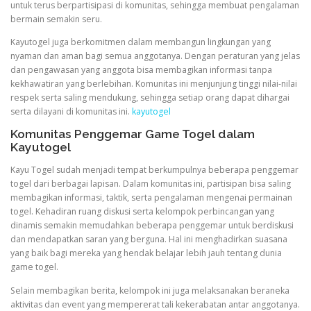
untuk terus berpartisipasi di komunitas, sehingga membuat pengalaman
bermain semakin seru.
Kayutogel juga berkomitmen dalam membangun lingkungan yang
nyaman dan aman bagi semua anggotanya. Dengan peraturan yang jelas
dan pengawasan yang anggota bisa membagikan informasi tanpa
kekhawatiran yang berlebihan. Komunitas ini menjunjung tinggi nilai-nilai
respek serta saling mendukung, sehingga setiap orang dapat dihargai
serta dilayani di komunitas ini.
kayutogel
Komunitas Penggemar Game Togel dalam
Kayutogel
Kayu Togel sudah menjadi tempat berkumpulnya beberapa penggemar
togel dari berbagai lapisan. Dalam komunitas ini, partisipan bisa saling
membagikan informasi, taktik, serta pengalaman mengenai permainan
togel. Kehadiran ruang diskusi serta kelompok perbincangan yang
dinamis semakin memudahkan beberapa penggemar untuk berdiskusi
dan mendapatkan saran yang berguna. Hal ini menghadirkan suasana
yang baik bagi mereka yang hendak belajar lebih jauh tentang dunia
game togel.
Selain membagikan berita, kelompok ini juga melaksanakan beraneka
aktivitas dan event yang mempererat tali kekerabatan antar anggotanya.