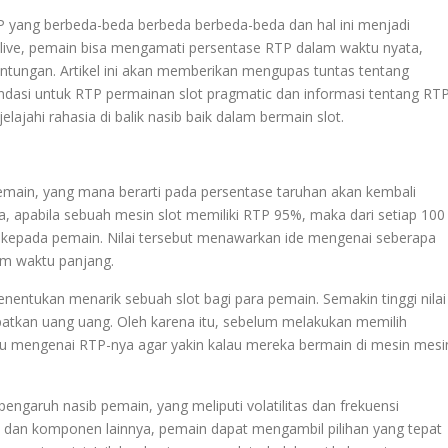
P yang berbeda-beda berbeda berbeda-beda dan hal ini menjadi
 live, pemain bisa mengamati persentase RTP dalam waktu nyata,
ntungan. Artikel ini akan memberikan mengupas tuntas tentang
ndasi untuk RTP permainan slot pragmatic dan informasi tentang RT
jelajahi rahasia di balik nasib baik dalam bermain slot.
emain, yang mana berarti pada persentase taruhan akan kembali
, apabila sebuah mesin slot memiliki RTP 95%, maka dari setiap 100
li kepada pemain. Nilai tersebut menawarkan ide mengenai seberapa
am waktu panjang.
ntukan menarik sebuah slot bagi para pemain. Semakin tinggi nilai
tkan uang uang. Oleh karena itu, sebelum melakukan memilih
hu mengenai RTP-nya agar yakin kalau mereka bermain di mesin mesi
pengaruh nasib pemain, yang meliputi volatilitas dan frekuensi
dan komponen lainnya, pemain dapat mengambil pilihan yang tepat