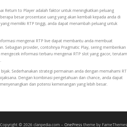
i Return to Player adalah faktor untuk meningkatkan peluang
eberapa besar prosentase uang yang akan kembali kepada anda di
yang memiliki RTP tinggi, anda dapat menambah peluang untuk
 informasi mengenai RTP live dapat membantu anda membuat
an. Sebagian provider, contohnya Pragmatic Play, sering memberikan
uk mengecek informasi terbaru mengenai RTP slot yang gacor, teruta
.
ra bijak. Sederhanakan strategi permainan anda dengan memahami R
bijaksana. Dengan kombinasi pengetahuan dan chance, anda dapat
 menyenangkan dan potensi kemenangan yang lebih besar.
Copyright © 2026 clanpedia.com
–
OnePress
theme by FameTheme