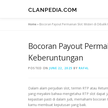
Skip
to
CLANPEDIA.COM
content
Home
»
Bocoran Payout Permainan Slot: Misteri di Dibali
Bocoran Payout Permaina
Keberuntungan
POSTED ON
JUNE 22, 2025
BY
RAF4L
Dalam alam perjudian slot, termin RTP atau Return 
yang meyakini bahwa mengetahui RTP slot dapat jad
kepastian pasti di dalam judi, memahami bocoran
kamu membuat keputusan yang baik.