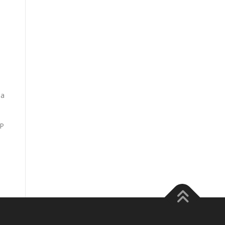
ma
TP
s