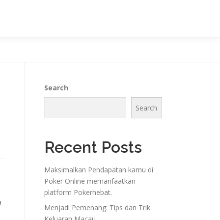
Search
Search
Recent Posts
Maksimalkan Pendapatan kamu di
Poker Online memanfaatkan
platform Pokerhebat.
a
Menjadi Pemenang: Tips dan Trik
Keluaran Macau