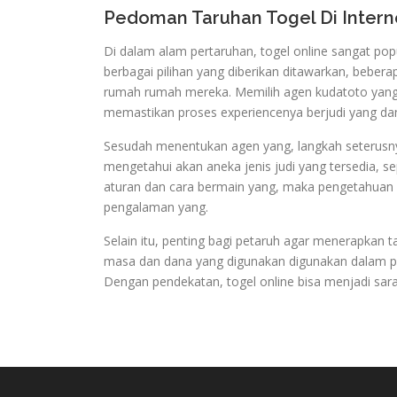
Pedoman Taruhan Togel Di Intern
Di dalam alam pertaruhan, togel online sangat popu
berbagai pilihan yang diberikan ditawarkan, bebera
rumah rumah mereka. Memilih agen kudatoto yang
memastikan proses experiencenya berjudi yang d
Sesudah menentukan agen yang, langkah seterusny
mengetahui akan aneka jenis judi yang tersedia, sep
aturan dan cara bermain yang, maka pengetahuan
pengalaman yang.
Selain itu, penting bagi petaruh agar menerapkan 
masa dan dana yang digunakan digunakan dalam p
Dengan pendekatan, togel online bisa menjadi s