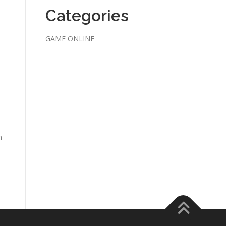
Categories
GAME ONLINE
i
n