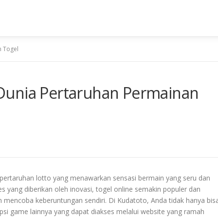
n Togel
Dunia Pertaruhan Permainan
 pertaruhan lotto yang menawarkan sensasi bermain yang seru dan
yang diberikan oleh inovasi, togel online semakin populer dan
n mencoba keberuntungan sendiri. Di Kudatoto, Anda tidak hanya bis
si game lainnya yang dapat diakses melalui website yang ramah