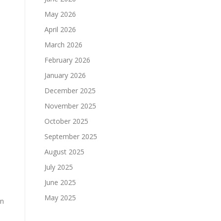
May 2026
April 2026
March 2026
February 2026
January 2026
December 2025
November 2025
October 2025
September 2025
August 2025
July 2025
June 2025
May 2025
an