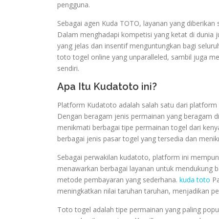
pengguna.
Sebagai agen Kuda TOTO, layanan yang diberikan
Dalam menghadapi kompetisi yang ketat di dunia j
yang jelas dan insentif menguntungkan bagi sel
toto togel online yang unparalleled, sambil jug
sendiri.
Apa Itu Kudatoto ini?
Platform Kudatoto adalah salah satu dari platform 
Dengan beragam jenis permainan yang beragam d
menikmati berbagai tipe permainan togel dari ken
berbagai jenis pasar togel yang tersedia dan men
Sebagai perwakilan kudatoto, platform ini mempuny
menawarkan berbagai layanan untuk mendukung bag
metode pembayaran yang sederhana.
kuda toto
Pa
meningkatkan nilai taruhan taruhan, menjadikan 
Toto togel adalah tipe permainan yang paling popu