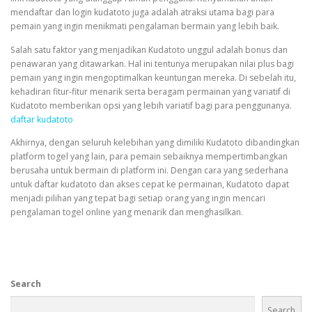
mendaftar dan login kudatoto juga adalah atraksi utama bagi para
pemain yang ingin menikmati pengalaman bermain yang lebih baik.
Salah satu faktor yang menjadikan Kudatoto unggul adalah bonus dan
penawaran yang ditawarkan. Hal ini tentunya merupakan nilai plus bagi
pemain yang ingin mengoptimalkan keuntungan mereka. Di sebelah itu,
kehadiran fitur-fitur menarik serta beragam permainan yang variatif di
Kudatoto memberikan opsi yang lebih variatif bagi para penggunanya.
daftar kudatoto
Akhirnya, dengan seluruh kelebihan yang dimiliki Kudatoto dibandingkan
platform togel yang lain, para pemain sebaiknya mempertimbangkan
berusaha untuk bermain di platform ini. Dengan cara yang sederhana
untuk daftar kudatoto dan akses cepat ke permainan, Kudatoto dapat
menjadi pilihan yang tepat bagi setiap orang yang ingin mencari
pengalaman togel online yang menarik dan menghasilkan.
Search
Search