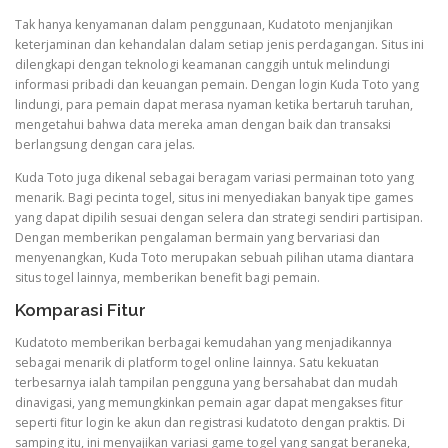
Tak hanya kenyamanan dalam penggunaan, Kudatoto menjanjikan
keterjaminan dan kehandalan dalam setiap jenis perdagangan. Situs ini
dilengkapi dengan teknologi keamanan canggih untuk melindungi
informasi pribadi dan keuangan pemain. Dengan login Kuda Toto yang
lindungi, para pemain dapat merasa nyaman ketika bertaruh taruhan,
mengetahui bahwa data mereka aman dengan baik dan transaksi
berlangsung dengan cara jelas.
Kuda Toto juga dikenal sebagai beragam variasi permainan toto yang
menarik. Bagi pecinta togel, situs ini menyediakan banyak tipe games
yang dapat dipilih sesuai dengan selera dan strategi sendiri partisipan.
Dengan memberikan pengalaman bermain yang bervariasi dan
menyenangkan, Kuda Toto merupakan sebuah pilihan utama diantara
situs togel lainnya, memberikan benefit bagi pemain.
Komparasi Fitur
Kudatoto memberikan berbagai kemudahan yang menjadikannya
sebagai menarik di platform togel online lainnya. Satu kekuatan
terbesarnya ialah tampilan pengguna yang bersahabat dan mudah
dinavigasi, yang memungkinkan pemain agar dapat mengakses fitur
seperti fitur login ke akun dan registrasi kudatoto dengan praktis. Di
samping itu, ini menyajikan variasi game togel yang sangat beraneka,