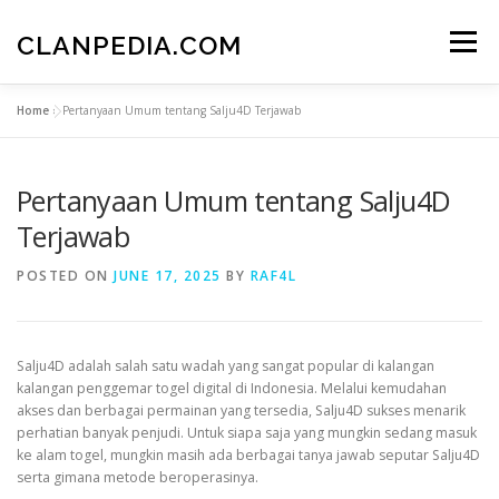
Skip
to
CLANPEDIA.COM
Menu
content
Home
»
Pertanyaan Umum tentang Salju4D Terjawab
Pertanyaan Umum tentang Salju4D
Terjawab
POSTED ON
JUNE 17, 2025
BY
RAF4L
Salju4D adalah salah satu wadah yang sangat popular di kalangan
kalangan penggemar togel digital di Indonesia. Melalui kemudahan
akses dan berbagai permainan yang tersedia, Salju4D sukses menarik
perhatian banyak penjudi. Untuk siapa saja yang mungkin sedang masuk
ke alam togel, mungkin masih ada berbagai tanya jawab seputar Salju4D
serta gimana metode beroperasinya.