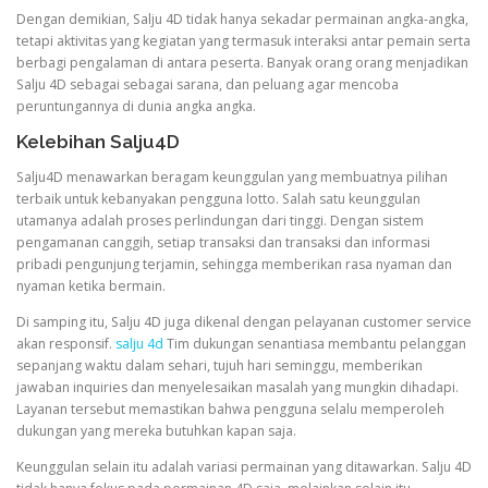
Dengan demikian, Salju 4D tidak hanya sekadar permainan angka-angka,
tetapi aktivitas yang kegiatan yang termasuk interaksi antar pemain serta
berbagi pengalaman di antara peserta. Banyak orang orang menjadikan
Salju 4D sebagai sebagai sarana, dan peluang agar mencoba
peruntungannya di dunia angka angka.
Kelebihan Salju4D
Salju4D menawarkan beragam keunggulan yang membuatnya pilihan
terbaik untuk kebanyakan pengguna lotto. Salah satu keunggulan
utamanya adalah proses perlindungan dari tinggi. Dengan sistem
pengamanan canggih, setiap transaksi dan transaksi dan informasi
pribadi pengunjung terjamin, sehingga memberikan rasa nyaman dan
nyaman ketika bermain.
Di samping itu, Salju 4D juga dikenal dengan pelayanan customer service
akan responsif.
salju 4d
Tim dukungan senantiasa membantu pelanggan
sepanjang waktu dalam sehari, tujuh hari seminggu, memberikan
jawaban inquiries dan menyelesaikan masalah yang mungkin dihadapi.
Layanan tersebut memastikan bahwa pengguna selalu memperoleh
dukungan yang mereka butuhkan kapan saja.
Keunggulan selain itu adalah variasi permainan yang ditawarkan. Salju 4D