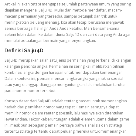
Artikel ini akan tetapi mengupas sejumlah pertanyaan umum yang sering
diajukan mengenai Salju 4D. Mulai dari metode mendaftar, macam-
macam permainan yang tersedia, sampai petunjuk dan trik untuk
meningkatkan peluang menang, kita akan tetapi berusaha menjawab
semua berbagai hal ingin Anda Anda ketahui. Mari bersama-sama
selami lebih dalam ke dalam dunia Salju4D dan cari data yang Anda agar
memulai petualangan bermain yang menyenangkan.
Definisi Salju4D
Salju4D merupakan salah satu jenis permainan yang terkenal di kalangan
kalangan pencinta angka. Permainan ini sering kali melibatkan pilihan
kombinasi angka dengan harapan untuk mendapatkan kemenangan.
Dalam konteks ini, pemain mencari angka-angka yang makna spesial
atau yang dianggap dianggap menguntungkan, lalu melakukan taruhan
pada nomor-nomor tersebut.
Konsep dasar dari Salju4D adalah tentang hasrat untuk memenangkan
hadiah dari pemilihan nomor yang tepat. Pemain seringnya dapat
memilih nomor dalam rentang spesifik, lalu hasilnya akan ditentukan
lewat undian. Faktor keberuntungan adalah elemen utama dalam game
ini, meskipun sebagian pemain percaya bahwa analisis dan strategi
tertentu strategi tertentu dapat peluang mereka untuk memenangkan.