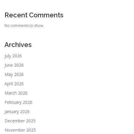
Recent Comments
No comments to show.
Archives
July 2026
June 2026
May 2026
April 2026
March 2026
February 2026
January 2026
December 2025
November 2025