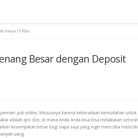
it Hanya 10 Ribu
 Menang Besar dengan Deposit
n pemain judi online, khususnya karena keberadaan kemudahan untuk
akai adalah qris slot, di mana Anda Anda bisa bisa melakukan setora
arkan kesempatan besar bagi siapa saja yang ingin mencoba mencob
anyak uang.