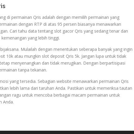
is
ng di permainan Qris adalah dengan memilih permainan yang
 Permainan dengan RTP di atas 95 persen biasanya menawarkan
an. Cari tahu data tentang slot gacor Qris yang sedang tenar dan
o kemenangan yang lebih tinggi.
n bijaksana. Mulailah dengan menentukan seberapa banyak yang ingin
 10k atau mungkin slot deposit Qris 5k. Jangan lupa untuk tidak
a tetap menyenangkan dan tidak merugikan. Dengan berpartisipasi
ermainan tanpa tekanan.
mosi yang tersedia. Sebagian website menawarkan permainan Qris
kan lebih lama dari taruhan Anda. Pastikan untuk memeriksa tautan
 jangan ragu untuk mencoba berbagai macam permainan untuk
n Anda.