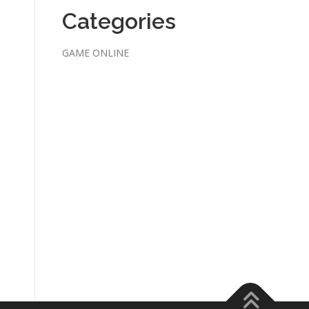
Categories
GAME ONLINE