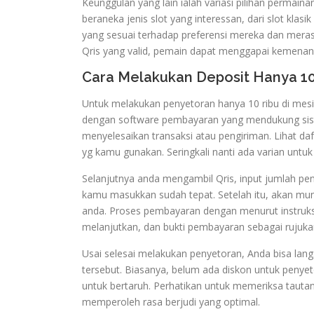
Keunggulan yang lain ialah variasi pilihan permain
beraneka jenis slot yang interessan, dari slot kl
yang sesuai terhadap preferensi mereka dan mera
Qris yang valid, pemain dapat menggapai kemena
Cara Melakukan Deposit Hanya 10
Untuk melakukan penyetoran hanya 10 ribu di mesi
dengan software pembayaran yang mendukung siste
menyelesaikan transaksi atau pengiriman. Lihat da
yg kamu gunakan. Seringkali nanti ada varian unt
Selanjutnya anda mengambil Qris, input jumlah peny
kamu masukkan sudah tepat. Setelah itu, akan mu
anda. Proses pembayaran dengan menurut instruksi 
melanjutkan, dan bukti pembayaran sebagai rujuka
Usai selesai melakukan penyetoran, Anda bisa langs
tersebut. Biasanya, belum ada diskon untuk penye
untuk bertaruh. Perhatikan untuk memeriksa taut
memperoleh rasa berjudi yang optimal.