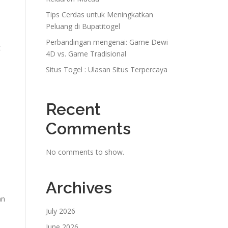
Tips Cerdas untuk Meningkatkan
Peluang di Bupatitogel
Perbandingan mengenai: Game Dewi
k
4D vs. Game Tradisional
Situs Togel : Ulasan Situs Terpercaya
Recent
Comments
No comments to show.
Archives
an
July 2026
June 2026