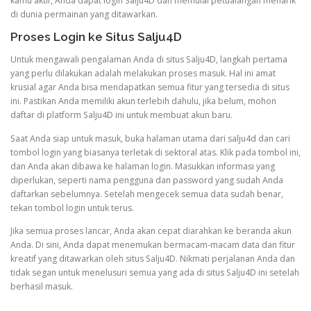
kamu aktif, Anda dapat login Salju4D dan memulai petualangan menarik
di dunia permainan yang ditawarkan.
Proses Login ke Situs Salju4D
Untuk mengawali pengalaman Anda di situs Salju4D, langkah pertama
yang perlu dilakukan adalah melakukan proses masuk. Hal ini amat
krusial agar Anda bisa mendapatkan semua fitur yang tersedia di situs
ini. Pastikan Anda memiliki akun terlebih dahulu, jika belum, mohon
daftar di platform Salju4D ini untuk membuat akun baru.
Saat Anda siap untuk masuk, buka halaman utama dari salju4d dan cari
tombol login yang biasanya terletak di sektoral atas. Klik pada tombol ini,
dan Anda akan dibawa ke halaman login. Masukkan informasi yang
diperlukan, seperti nama pengguna dan password yang sudah Anda
daftarkan sebelumnya. Setelah mengecek semua data sudah benar,
tekan tombol login untuk terus.
Jika semua proses lancar, Anda akan cepat diarahkan ke beranda akun
Anda. Di sini, Anda dapat menemukan bermacam-macam data dan fitur
kreatif yang ditawarkan oleh situs Salju4D. Nikmati perjalanan Anda dan
tidak segan untuk menelusuri semua yang ada di situs Salju4D ini setelah
berhasil masuk.