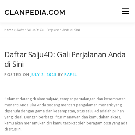
Skip
to
CLANPEDIA.COM
Menu
content
Home
»
Daftar Salju4D: Gali Perjalanan Anda di Sini
Daftar Salju4D: Gali Perjalanan Anda
di Sini
POSTED ON
JULY 2, 2025
BY
RAF4L
Selamat datang di alam salju4d, tempat petualangan dan kesempatan
menanti Anda. Jika Anda sedang mencari pengalaman menarik yang
dipenuhi dengan game dan kesempatan, situs salju 4d adalah pilihan
yang ideal. Dengan berbagai fitur menawan dan kemudahan akses,
kamu akan menemukan diri kamu terpikat oleh beragam opsi yang ada
di situs ini.