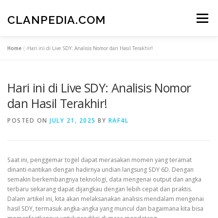
Skip
to
CLANPEDIA.COM
Menu
content
Home
»
Hari ini di Live SDY: Analisis Nomor dan Hasil Terakhir!
Hari ini di Live SDY: Analisis Nomor
dan Hasil Terakhir!
POSTED ON
JULY 21, 2025
BY
RAF4L
Saat ini, penggemar togel dapat merasakan momen yang teramat
dinanti-nantikan dengan hadirnya undian langsung SDY 6D. Dengan
semakin berkembangnya teknologi, data mengenai output dan angka
terbaru sekarang dapat dijangkau dengan lebih cepat dan praktis.
Dalam artikel ini, kita akan melaksanakan analisis mendalam mengenai
hasil SDY, termasuk angka-angka yang muncul dan bagaimana kita bisa