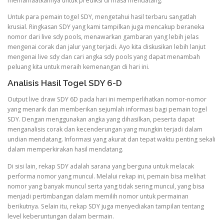
memanfaatkannya untuk prediksi di masa mendatang.
Untuk para pemain togel SDY, mengetahui hasil terbaru sangatlah
krusial. Ringkasan SDY yang kami tampilkan juga mencakup beraneka
nomor dari live sdy pools, menawarkan gambaran yang lebih jelas
mengenai corak dan jalur yang terjadi. Ayo kita diskusikan lebih lanjut
mengenai live sdy dan cari angka sdy pools yang dapat menambah
peluang kita untuk meraih kemenangan di hari ini.
Analisis Hasil Togel SDY 6-D
Output live draw SDY 6D pada hari ini memperlihatkan nomor-nomor
yang menarik dan memberikan sejumlah informasi bagi pemain togel
SDY. Dengan menggunakan angka yang dihasilkan, peserta dapat
menganalisis corak dan kecenderungan yang mungkin terjadi dalam
undian mendatang. Informasi yang akurat dan tepat waktu penting sekali
dalam memperkirakan hasil mendatang.
Di sisi lain, rekap SDY adalah sarana yang berguna untuk melacak
performa nomor yang muncul. Melalui rekap ini, pemain bisa melihat
nomor yang banyak muncul serta yang tidak sering muncul, yang bisa
menjadi pertimbangan dalam memilih nomor untuk permainan
berikutnya. Selain itu, rekap SDY juga menyediakan tampilan tentang
level keberuntungan dalam bermain.