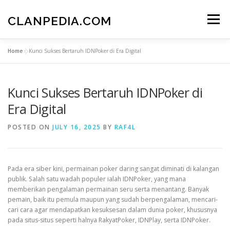
Skip
to
CLANPEDIA.COM
Menu
content
Home
»
Kunci Sukses Bertaruh IDNPoker di Era Digital
Kunci Sukses Bertaruh IDNPoker di
Era Digital
POSTED ON
JULY 16, 2025
BY
RAF4L
Pada era siber kini, permainan poker daring sangat diminati di kalangan
publik. Salah satu wadah populer ialah IDNPoker, yang mana
memberikan pengalaman permainan seru serta menantang. Banyak
pemain, baik itu pemula maupun yang sudah berpengalaman, mencari-
cari cara agar mendapatkan kesuksesan dalam dunia poker, khususnya
pada situs-situs seperti halnya RakyatPoker, IDNPlay, serta IDNPoker.