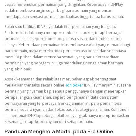
cepat menemukan permainan yang diinginkan. Keberadaan IDNPlay
sudah membawa angin segar bagi para pemain yang mencari
mendapatkan sensasi bermain berkualitas tinggi tanpa harus rumah.
Salah satu fasilitas IDNPlay adalah fitur permainan yang lengkap.
Platform ini tidak hanya mempersembahkan poker, tetapi berbagai
permainan lain seperti dominoqq, capsa susun, dan taruhan kasino
lainnya. Keberadaan permainan ini membawa variasi yang menarik bagi
para pemain, maka mereka tidak perlu merasa bosan dan senantiasa
memiliki pilihan dalam mencoba sesuatu yang baru. Ketersediaan
permainan yang beragam ini juga mendukung pengalaman bermain
yang lebih baik.
Aspek keamanan dan reliabilitas merupakan aspek penting saat
melakukan transaksi secara online.
idn poker
IDNPlay menjamin suasana
bermain yang nyaman bagi semua penggunanya dengan menerapkan
berapa langkah keamanan, seperti pengamanan data dan sistem
pembayaran yang terpercaya. Berkat jaminan ini, para pemain bisa
bermain secara nyaman dan fokus pada strategi permainan. Komitmen
ini membuat IDNPlay sebagai platform yang tak hanya memprioritaskan
kesenangan, tapi kepercayaan dari setiap pemain.
Panduan Mengelola Modal pada Era Online