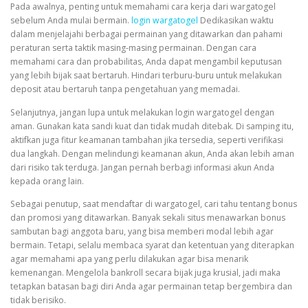
Pada awalnya, penting untuk memahami cara kerja dari wargatogel
sebelum Anda mulai bermain.
login wargatogel
Dedikasikan waktu
dalam menjelajahi berbagai permainan yang ditawarkan dan pahami
peraturan serta taktik masing-masing permainan. Dengan cara
memahami cara dan probabilitas, Anda dapat mengambil keputusan
yang lebih bijak saat bertaruh. Hindari terburu-buru untuk melakukan
deposit atau bertaruh tanpa pengetahuan yang memadai.
Selanjutnya, jangan lupa untuk melakukan login wargatogel dengan
aman. Gunakan kata sandi kuat dan tidak mudah ditebak. Di samping itu,
aktifkan juga fitur keamanan tambahan jika tersedia, seperti verifikasi
dua langkah. Dengan melindungi keamanan akun, Anda akan lebih aman
dari risiko tak terduga. Jangan pernah berbagi informasi akun Anda
kepada orang lain.
Sebagai penutup, saat mendaftar di wargatogel, cari tahu tentang bonus
dan promosi yang ditawarkan. Banyak sekali situs menawarkan bonus
sambutan bagi anggota baru, yang bisa memberi modal lebih agar
bermain. Tetapi, selalu membaca syarat dan ketentuan yang diterapkan
agar memahami apa yang perlu dilakukan agar bisa menarik
kemenangan. Mengelola bankroll secara bijak juga krusial, jadi maka
tetapkan batasan bagi diri Anda agar permainan tetap bergembira dan
tidak berisiko.