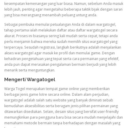
kesempatan kemenangan yang luar biasa. Namun, sebelum Anda masuk
lebih jauh, penting agar mengetahui beberapa taktik bijak dengan saran
yang bisa merangsang menambah peluang untung anda.
Sebagai pembuka memulai petualangan Anda di dalam wargatogel,
tahap pertama ialah melakukan daftar atau daftar wargatogel secara
akurat. Proses ini biasanya sering kali mudah serta cepat, tetapi anda
perlu menjamin bahwa mereka sudah memilih situs wargatogel yang
terpercaya. Sesudah registrasi, langkah berikutnya adalah menjalankan
akses wargatogel agar masuk ke profil dan memulai game. Dengan
kehadiran pengetahuan yang tepat serta cara permainan yang efektif,
anda pun dapat merasakan pengalaman bermain berjudi yang lebih
menarik serta menguntungkan.
Mengerti Wargatogel
Warga Togel merupakan tempat game online yang memberikan
berbagai jenis game lotre secara online. Dalam alam perjudian,
wargatogel adalah salah satu website yang banyak diminati sebab
kemudahan aksesibilitas serta beragam jenis pilihan permainan yang
ditawarkan disediakan. Selain, desain situs yang bersifat user-friendly
memungkinkan para pengguna baru bisa secara mudah menjelajahi dan
memahami metode bermain tanpa berhadapan dengan masalah yang