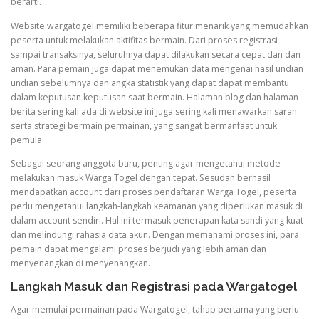
berarti.
Website wargatogel memiliki beberapa fitur menarik yang memudahkan
peserta untuk melakukan aktifitas bermain. Dari proses registrasi
sampai transaksinya, seluruhnya dapat dilakukan secara cepat dan dan
aman. Para pemain juga dapat menemukan data mengenai hasil undian
undian sebelumnya dan angka statistik yang dapat dapat membantu
dalam keputusan keputusan saat bermain. Halaman blog dan halaman
berita sering kali ada di website ini juga sering kali menawarkan saran
serta strategi bermain permainan, yang sangat bermanfaat untuk
pemula.
Sebagai seorang anggota baru, penting agar mengetahui metode
melakukan masuk Warga Togel dengan tepat. Sesudah berhasil
mendapatkan account dari proses pendaftaran Warga Togel, peserta
perlu mengetahui langkah-langkah keamanan yang diperlukan masuk di
dalam account sendiri. Hal ini termasuk penerapan kata sandi yang kuat
dan melindungi rahasia data akun. Dengan memahami proses ini, para
pemain dapat mengalami proses berjudi yang lebih aman dan
menyenangkan di menyenangkan.
Langkah Masuk dan Registrasi pada Wargatogel
Agar memulai permainan pada Wargatogel, tahap pertama yang perlu