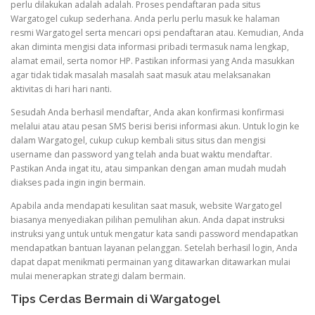
perlu dilakukan adalah adalah. Proses pendaftaran pada situs
Wargatogel cukup sederhana. Anda perlu perlu masuk ke halaman
resmi Wargatogel serta mencari opsi pendaftaran atau. Kemudian, Anda
akan diminta mengisi data informasi pribadi termasuk nama lengkap,
alamat email, serta nomor HP. Pastikan informasi yang Anda masukkan
agar tidak tidak masalah masalah saat masuk atau melaksanakan
aktivitas di hari hari nanti.
Sesudah Anda berhasil mendaftar, Anda akan konfirmasi konfirmasi
melalui atau atau pesan SMS berisi berisi informasi akun. Untuk login ke
dalam Wargatogel, cukup cukup kembali situs situs dan mengisi
username dan password yang telah anda buat waktu mendaftar.
Pastikan Anda ingat itu, atau simpankan dengan aman mudah mudah
diakses pada ingin ingin bermain.
Apabila anda mendapati kesulitan saat masuk, website Wargatogel
biasanya menyediakan pilihan pemulihan akun. Anda dapat instruksi
instruksi yang untuk untuk mengatur kata sandi password mendapatkan
mendapatkan bantuan layanan pelanggan. Setelah berhasil login, Anda
dapat dapat menikmati permainan yang ditawarkan ditawarkan mulai
mulai menerapkan strategi dalam bermain.
Tips Cerdas Bermain di Wargatogel