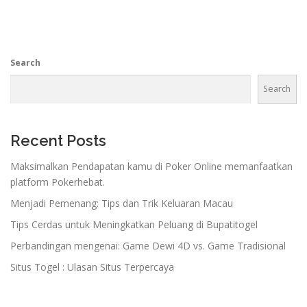
Search
Search
Recent Posts
Maksimalkan Pendapatan kamu di Poker Online memanfaatkan
platform Pokerhebat.
Menjadi Pemenang: Tips dan Trik Keluaran Macau
Tips Cerdas untuk Meningkatkan Peluang di Bupatitogel
Perbandingan mengenai: Game Dewi 4D vs. Game Tradisional
Situs Togel : Ulasan Situs Terpercaya