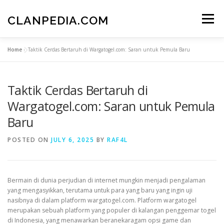
Skip
to
CLANPEDIA.COM
Menu
content
Home
»
Taktik Cerdas Bertaruh di Wargatogel.com: Saran untuk Pemula Baru
Taktik Cerdas Bertaruh di
Wargatogel.com: Saran untuk Pemula
Baru
POSTED ON
JULY 6, 2025
BY
RAF4L
Bermain di dunia perjudian di internet mungkin menjadi pengalaman
yang mengasyikkan, terutama untuk para yang baru yang ingin uji
nasibnya di dalam platform wargatogel.com. Platform wargatogel
merupakan sebuah platform yang populer di kalangan penggemar togel
di Indonesia, yang menawarkan beranekaragam opsi game dan