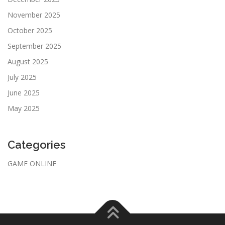
November 2025
October 2025
September 2025
August 2025
July 2025
June 2025
May 2025
Categories
GAME ONLINE