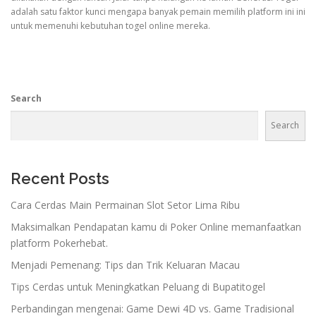
adalah satu faktor kunci mengapa banyak pemain memilih platform ini ini
untuk memenuhi kebutuhan togel online mereka.
Search
Search
Recent Posts
Cara Cerdas Main Permainan Slot Setor Lima Ribu
Maksimalkan Pendapatan kamu di Poker Online memanfaatkan
platform Pokerhebat.
Menjadi Pemenang: Tips dan Trik Keluaran Macau
Tips Cerdas untuk Meningkatkan Peluang di Bupatitogel
Perbandingan mengenai: Game Dewi 4D vs. Game Tradisional