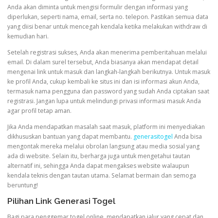
Anda akan diminta untuk mengisi formulir dengan informasi yang
diperlukan, seperti nama, email, serta no. telepon. Pastikan semua data
yang diisi benar untuk mencegah kendala ketika melakukan withdraw di
kemudian hari.
Setelah registrasi sukses, Anda akan menerima pemberitahuan melalui
email. Di dalam surel tersebut, Anda biasanya akan mendapat detail
mengenai link untuk masuk dan langkah-langkah berikutnya. Untuk masuk
ke profil Anda, cukup kembali ke situs ini dan isi informasi akun Anda,
termasuk nama pengguna dan password yang sudah Anda ciptakan saat
registrasi. Jangan lupa untuk melindungi privasi informasi masuk Anda
agar profil tetap aman.
Jika Anda mendapatkan masalah saat masuk, platform ini menyediakan
dikhususkan bantuan yang dapat membantu.
generasitogel
Anda bisa
mengontak mereka melalui obrolan langsung atau media sosial yang
ada di website. Selain itu, berharga juga untuk mengetahui tautan
alternatif ini, sehingga Anda dapat mengakses website walaupun
kendala teknis dengan tautan utama. Selamat bermain dan semoga
beruntung!
Pilihan Link Generasi Togel
Bagi para penggemar togel online, mendapatkan jalur yang cepat dan