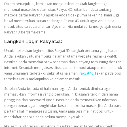
Dalam petunjuk ini, kami akan menjelaskan langkah-langkah agar
membuat masuk ke dalam situs Rakyat 4D, ditambah data tentang
metode daftar Rakyat 4D apabila Anda tidak punya rekening. Kami juga
bakal memberikan tautan cadangan Rakyat 4D untuk agar Anda bisa
masuk situs itu secara lancar. Ayo mari kita mulai serta menjelajah dunia
Rakyat 4D bersama-sama.
Langkah Login Rakyat4D
Untuk melakukan login ke situs Rakyat4D, langkah pertama yang harus
Anda lakukan yaitu membuka halaman utama website resmi Rakyat4D.
Pastikan Anda memakai browser aman dan alat yang terhubung dengan
internet. Sesudah mengakses situs, carilah tombol ataupun menu masuk
yang umumnya terletak di seksi atas halaman.
rakyat4d
Tekan pada opsi
tersebut untuk melanjutkan ke halaman masuk.
Setelah Anda berada di halaman login, Anda hendak diminta agar
memasukkan informasi yang diperlukan. Ini biasanya terdiri dari nama
pengguna dan password Anda. Pastikan Anda memasukkan informasi
dengan benar agar menghindari kesalahan ketika masuk. Jika Anda baru
pertama kali mengakses situs ini, Anda juga bisa melihat opsi untuk
mendaftar apabila anda belum mempunyai akun.
Jika semua informasi yang Anda masukkan sudah tepat, tekan tombol