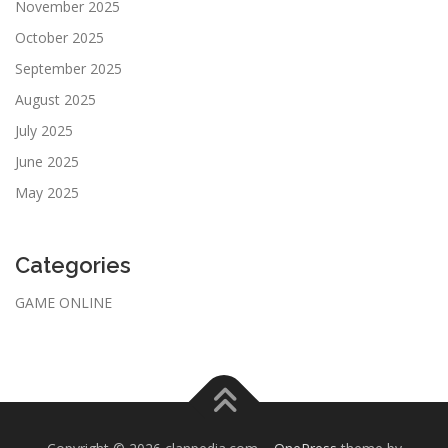
November 2025
October 2025
September 2025
August 2025
July 2025
June 2025
May 2025
Categories
GAME ONLINE