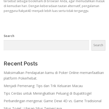
tersebut sebagai bookmark di browser Anda, agar memudahkan masuk
di kemudian hari. Dengan keberadaan tautan alternatif, pengalaman
pengguna Rakyat4D menjadi lebih luas serta tidak terganggu.
Search
Search
Recent Posts
Maksimalkan Pendapatan kamu di Poker Online memanfaatkan
platform Pokerhebat.
Menjadi Pemenang: Tips dan Trik Keluaran Macau
Tips Cerdas untuk Meningkatkan Peluang di Bupatitogel
Perbandingan mengenai: Game Dewi 4D vs. Game Tradisional
Situs Togel : Ulasan Situs Terpercaya