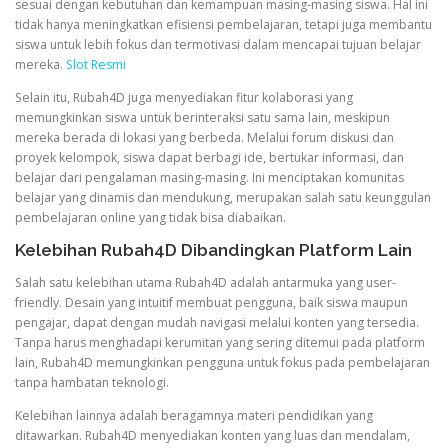
sesuai dengan kebutuhan dan kemampuan masing-masing siswa. Hal ini
tidak hanya meningkatkan efisiensi pembelajaran, tetapi juga membantu
siswa untuk lebih fokus dan termotivasi dalam mencapai tujuan belajar
mereka.
Slot Resmi
Selain itu, Rubah4D juga menyediakan fitur kolaborasi yang
memungkinkan siswa untuk berinteraksi satu sama lain, meskipun
mereka berada di lokasi yang berbeda. Melalui forum diskusi dan
proyek kelompok, siswa dapat berbagi ide, bertukar informasi, dan
belajar dari pengalaman masing-masing. Ini menciptakan komunitas
belajar yang dinamis dan mendukung, merupakan salah satu keunggulan
pembelajaran online yang tidak bisa diabaikan.
Kelebihan Rubah4D Dibandingkan Platform Lain
Salah satu kelebihan utama Rubah4D adalah antarmuka yang user-
friendly. Desain yang intuitif membuat pengguna, baik siswa maupun
pengajar, dapat dengan mudah navigasi melalui konten yang tersedia.
Tanpa harus menghadapi kerumitan yang sering ditemui pada platform
lain, Rubah4D memungkinkan pengguna untuk fokus pada pembelajaran
tanpa hambatan teknologi.
Kelebihan lainnya adalah beragamnya materi pendidikan yang
ditawarkan. Rubah4D menyediakan konten yang luas dan mendalam,