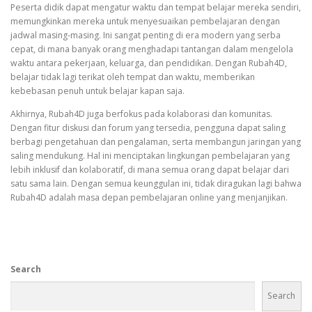
Peserta didik dapat mengatur waktu dan tempat belajar mereka sendiri,
memungkinkan mereka untuk menyesuaikan pembelajaran dengan
jadwal masing-masing. Ini sangat penting di era modern yang serba
cepat, di mana banyak orang menghadapi tantangan dalam mengelola
waktu antara pekerjaan, keluarga, dan pendidikan. Dengan Rubah4D,
belajar tidak lagi terikat oleh tempat dan waktu, memberikan
kebebasan penuh untuk belajar kapan saja.
Akhirnya, Rubah4D juga berfokus pada kolaborasi dan komunitas.
Dengan fitur diskusi dan forum yang tersedia, pengguna dapat saling
berbagi pengetahuan dan pengalaman, serta membangun jaringan yang
saling mendukung. Hal ini menciptakan lingkungan pembelajaran yang
lebih inklusif dan kolaboratif, di mana semua orang dapat belajar dari
satu sama lain. Dengan semua keunggulan ini, tidak diragukan lagi bahwa
Rubah4D adalah masa depan pembelajaran online yang menjanjikan.
Search
Search