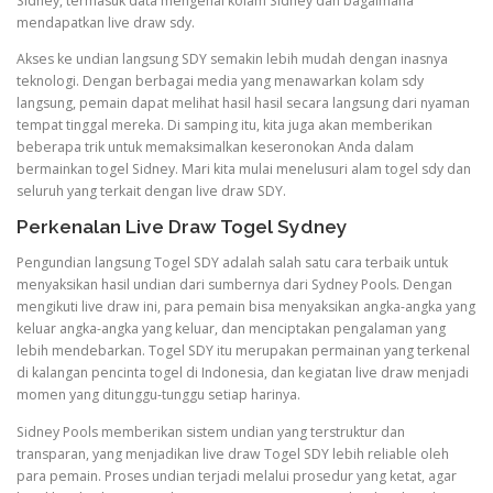
Sidney, termasuk data mengenai kolam Sidney dan bagaimana
mendapatkan live draw sdy.
Akses ke undian langsung SDY semakin lebih mudah dengan inasnya
teknologi. Dengan berbagai media yang menawarkan kolam sdy
langsung, pemain dapat melihat hasil hasil secara langsung dari nyaman
tempat tinggal mereka. Di samping itu, kita juga akan memberikan
beberapa trik untuk memaksimalkan keseronokan Anda dalam
bermainkan togel Sidney. Mari kita mulai menelusuri alam togel sdy dan
seluruh yang terkait dengan live draw SDY.
Perkenalan Live Draw Togel Sydney
Pengundian langsung Togel SDY adalah salah satu cara terbaik untuk
menyaksikan hasil undian dari sumbernya dari Sydney Pools. Dengan
mengikuti live draw ini, para pemain bisa menyaksikan angka-angka yang
keluar angka-angka yang keluar, dan menciptakan pengalaman yang
lebih mendebarkan. Togel SDY itu merupakan permainan yang terkenal
di kalangan pencinta togel di Indonesia, dan kegiatan live draw menjadi
momen yang ditunggu-tunggu setiap harinya.
Sidney Pools memberikan sistem undian yang terstruktur dan
transparan, yang menjadikan live draw Togel SDY lebih reliable oleh
para pemain. Proses undian terjadi melalui prosedur yang ketat, agar