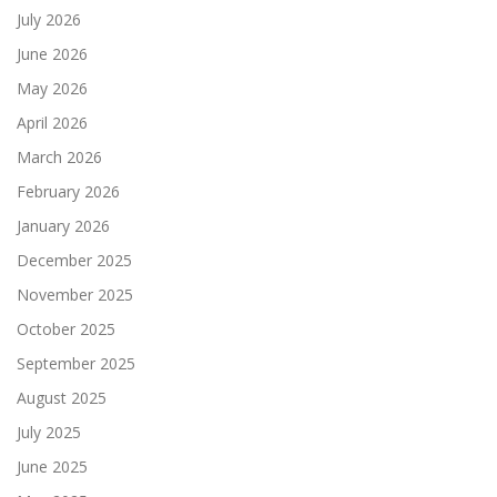
July 2026
June 2026
May 2026
April 2026
March 2026
February 2026
January 2026
December 2025
November 2025
October 2025
September 2025
August 2025
July 2025
June 2025