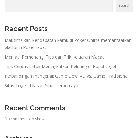
Search
Recent Posts
Maksimalkan Pendapatan kamu di Poker Online memanfaatkan
platform Pokerhebat.
Menjadi Pemenang: Tips dan Trik Keluaran Macau
Tips Cerdas untuk Meningkatkan Peluang di Bupatitogel
Perbandingan mengenai: Game Dewi 4D vs. Game Tradisional
Situs Togel : Ulasan Situs Terpercaya
Recent Comments
No comments to show.