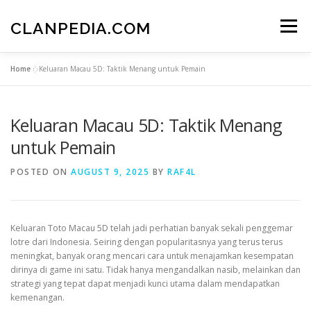
Skip
to
CLANPEDIA.COM
Menu
content
Home
»
Keluaran Macau 5D: Taktik Menang untuk Pemain
Keluaran Macau 5D: Taktik Menang
untuk Pemain
POSTED ON
AUGUST 9, 2025
BY
RAF4L
Keluaran Toto Macau 5D telah jadi perhatian banyak sekali penggemar
lotre dari Indonesia. Seiring dengan popularitasnya yang terus terus
meningkat, banyak orang mencari cara untuk menajamkan kesempatan
dirinya di game ini satu. Tidak hanya mengandalkan nasib, melainkan dan
strategi yang tepat dapat menjadi kunci utama dalam mendapatkan
kemenangan.