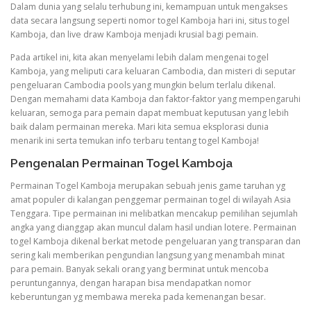
Dalam dunia yang selalu terhubung ini, kemampuan untuk mengakses
data secara langsung seperti nomor togel Kamboja hari ini, situs togel
Kamboja, dan live draw Kamboja menjadi krusial bagi pemain.
Pada artikel ini, kita akan menyelami lebih dalam mengenai togel
Kamboja, yang meliputi cara keluaran Cambodia, dan misteri di seputar
pengeluaran Cambodia pools yang mungkin belum terlalu dikenal.
Dengan memahami data Kamboja dan faktor-faktor yang mempengaruhi
keluaran, semoga para pemain dapat membuat keputusan yang lebih
baik dalam permainan mereka. Mari kita semua eksplorasi dunia
menarik ini serta temukan info terbaru tentang togel Kamboja!
Pengenalan Permainan Togel Kamboja
Permainan Togel Kamboja merupakan sebuah jenis game taruhan yg
amat populer di kalangan penggemar permainan togel di wilayah Asia
Tenggara. Tipe permainan ini melibatkan mencakup pemilihan sejumlah
angka yang dianggap akan muncul dalam hasil undian lotere. Permainan
togel Kamboja dikenal berkat metode pengeluaran yang transparan dan
sering kali memberikan pengundian langsung yang menambah minat
para pemain. Banyak sekali orang yang berminat untuk mencoba
peruntungannya, dengan harapan bisa mendapatkan nomor
keberuntungan yg membawa mereka pada kemenangan besar.