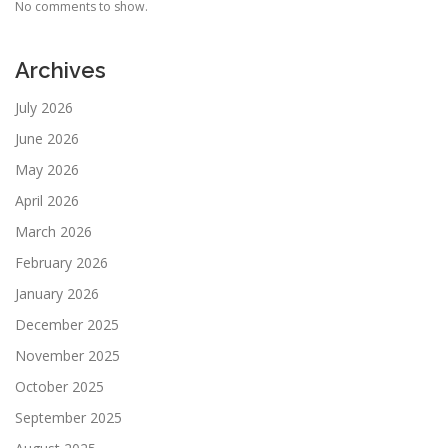
No comments to show.
Archives
July 2026
June 2026
May 2026
April 2026
March 2026
February 2026
January 2026
December 2025
November 2025
October 2025
September 2025