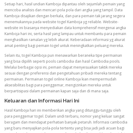
Setiap hari, hasil undian Kamboja dipantau oleh sejumlah pemain yang
mencoba analisis dan mencari pola pola dari angka yang tampil. Data
Kamboja disajikan dengan berkala, dan para pemain tak jarang segera
menemukannya pada website togel Kamboja yg reliable. Website-
website ini biasanya menyediakan data komprehensif mengenai angka
Kamboja hari ini, serta hasil yang lampau untuk membantu para pemain
menghasilkan ramalan yg lebih akurat. Keberadaan informasi yg akurat
amat penting bagi pemain togel untuk meningkatkan peluang mereka.
Selain itu, togel Kamboja pun menawarkan beraneka tipe permainan
yang bisa dipilih seperti pools cambodia dan hasil Cambodia pools.
Melalui berbagai opsi ini, pemain dapat menyesuaikan taktik mereka
sesuai dengan preferensi dan pengetahuan pribadi mereka tentang
permainan. Permainan togel online Kamboja kian mempermudah
aksesibilitas bagi para penggemar, mengizinkan mereka untuk
berpartisipasi dalam permainan kapan saja dan di mana saja.
Keluaran dan Informasi Hari Ini
Hasil Kamboja hari ini memberikan angka yang ditunggu-tunggu oleh
para penggemar togel. Dalam undi terbaru, nomor yang keluar sangat
beragam dan mendapat perhatian banyak petaruh. Informasi cambodia
yang baru menyajikan pola-pola tertentu yang bisa jadi jadi acuan bagi