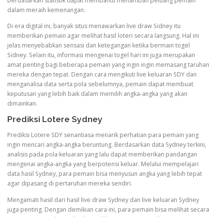
berdasarkan statistik dapat membantu menambah peluang pemain
dalam meraih kemenangan.
Di era digital ini, banyak situs menawarkan live draw Sidney itu
memberikan pemain agar melihat hasil loteri secara langsung. Hal ini
jelas menyebabkan sensasi dan ketegangan ketika bermain togel
Sidney. Selain itu, informasi mengenai togel hari ini juga merupakan
amat penting bagi beberapa pemain yang ingin ingin memasang taruhan
mereka dengan tepat. Dengan cara mengikuti live keluaran SDY dan
menganalisa data serta pola sebelumnya, pemain dapat membuat
keputusan yang lebih baik dalam memilih angka-angka yang akan
dimainkan.
Prediksi Lotere Sydney
Prediksi Lotere SDY senantiasa menarik perhatian para pemain yang
ingin mencari angka-angka beruntung. Berdasarkan data Sydney terkini,
analisis pada pola keluaran yang lalu dapat memberikan pandangan
mengenai angka-angka yang berpotensi keluar. Melalui mempelajari
data hasil Sydney, para pemain bisa menyusun angka yang lebih tepat
agar dipasang di pertaruhan mereka sendiri.
Mengamati hasil dari hasil live draw Sydney dan live keluaran Sydney
juga penting. Dengan demikian cara ini, para pemain bisa melihat secara