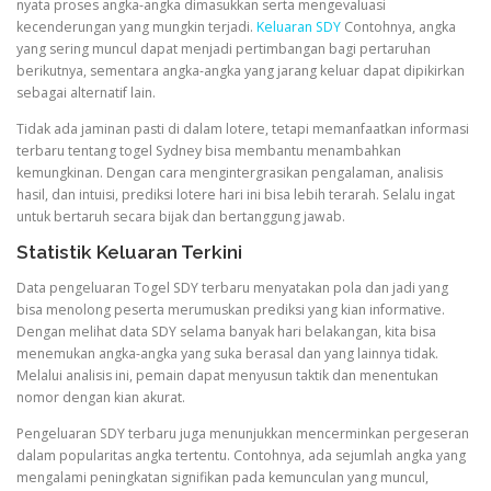
nyata proses angka-angka dimasukkan serta mengevaluasi
kecenderungan yang mungkin terjadi.
Keluaran SDY
Contohnya, angka
yang sering muncul dapat menjadi pertimbangan bagi pertaruhan
berikutnya, sementara angka-angka yang jarang keluar dapat dipikirkan
sebagai alternatif lain.
Tidak ada jaminan pasti di dalam lotere, tetapi memanfaatkan informasi
terbaru tentang togel Sydney bisa membantu menambahkan
kemungkinan. Dengan cara mengintergrasikan pengalaman, analisis
hasil, dan intuisi, prediksi lotere hari ini bisa lebih terarah. Selalu ingat
untuk bertaruh secara bijak dan bertanggung jawab.
Statistik Keluaran Terkini
Data pengeluaran Togel SDY terbaru menyatakan pola dan jadi yang
bisa menolong peserta merumuskan prediksi yang kian informative.
Dengan melihat data SDY selama banyak hari belakangan, kita bisa
menemukan angka-angka yang suka berasal dan yang lainnya tidak.
Melalui analisis ini, pemain dapat menyusun taktik dan menentukan
nomor dengan kian akurat.
Pengeluaran SDY terbaru juga menunjukkan mencerminkan pergeseran
dalam popularitas angka tertentu. Contohnya, ada sejumlah angka yang
mengalami peningkatan signifikan pada kemunculan yang muncul,