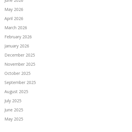
June 2026
May 2026
April 2026
March 2026
February 2026
January 2026
December 2025
November 2025
October 2025
September 2025
August 2025
July 2025
June 2025
May 2025