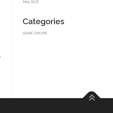
May 2025
Categories
GAME ONLINE
n
s