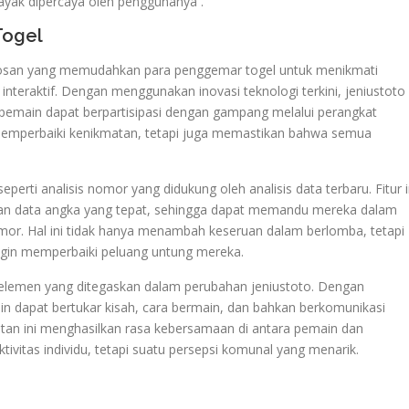
ayak dipercaya oleh penggunanya .
Togel
bosan yang memudahkan para penggemar togel untuk menikmati
teraktif. Dengan menggunakan inovasi teknologi terkini, jeniustoto
pemain dapat berpartisipasi dengan gampang melalui perangkat
memperbaiki kenikmatan, tetapi juga memastikan bahwa semua
seperti analisis nomor yang didukung oleh analisis data terbaru. Fitur i
n data angka yang tepat, sehingga dapat memandu mereka dalam
r. Hal ini tidak hanya menambah keseruan dalam berlomba, tetapi
gin memperbaiki peluang untung mereka.
 elemen yang ditegaskan dalam perubahan jeniustoto. Dengan
n dapat bertukar kisah, cara bermain, dan bahkan berkomunikasi
an ini menghasilkan rasa kebersamaan di antara pemain dan
ivitas individu, tetapi suatu persepsi komunal yang menarik.