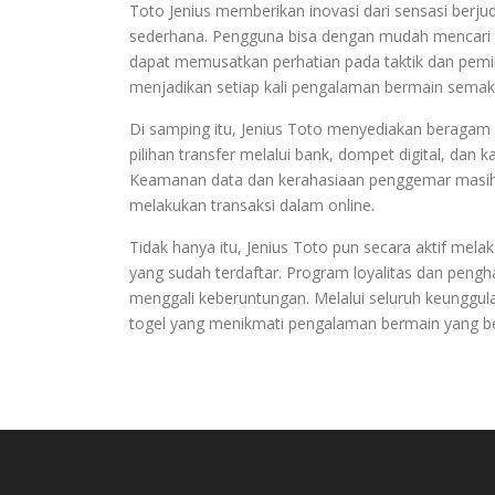
Toto Jenius memberikan inovasi dari sensasi berju
sederhana. Pengguna bisa dengan mudah mencari be
dapat memusatkan perhatian pada taktik dan pemilih
menjadikan setiap kali pengalaman bermain semak
Di samping itu, Jenius Toto menyediakan beragam 
pilihan transfer melalui bank, dompet digital, dan
Keamanan data dan kerahasiaan penggemar masih
melakukan transaksi dalam online.
Tidak hanya itu, Jenius Toto pun secara aktif m
yang sudah terdaftar. Program loyalitas dan peng
menggali keberuntungan. Melalui seluruh keunggula
togel yang menikmati pengalaman bermain yang be