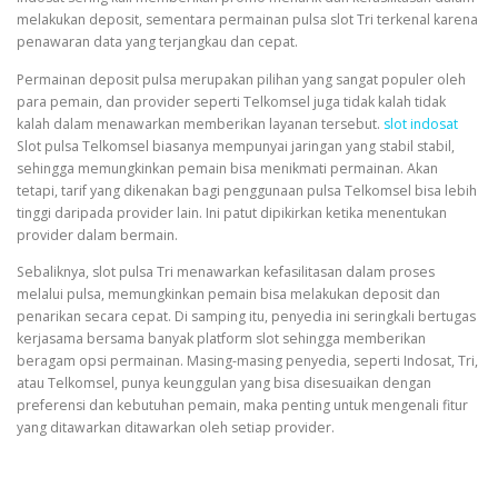
melakukan deposit, sementara permainan pulsa slot Tri terkenal karena
penawaran data yang terjangkau dan cepat.
Permainan deposit pulsa merupakan pilihan yang sangat populer oleh
para pemain, dan provider seperti Telkomsel juga tidak kalah tidak
kalah dalam menawarkan memberikan layanan tersebut.
slot indosat
Slot pulsa Telkomsel biasanya mempunyai jaringan yang stabil stabil,
sehingga memungkinkan pemain bisa menikmati permainan. Akan
tetapi, tarif yang dikenakan bagi penggunaan pulsa Telkomsel bisa lebih
tinggi daripada provider lain. Ini patut dipikirkan ketika menentukan
provider dalam bermain.
Sebaliknya, slot pulsa Tri menawarkan kefasilitasan dalam proses
melalui pulsa, memungkinkan pemain bisa melakukan deposit dan
penarikan secara cepat. Di samping itu, penyedia ini seringkali bertugas
kerjasama bersama banyak platform slot sehingga memberikan
beragam opsi permainan. Masing-masing penyedia, seperti Indosat, Tri,
atau Telkomsel, punya keunggulan yang bisa disesuaikan dengan
preferensi dan kebutuhan pemain, maka penting untuk mengenali fitur
yang ditawarkan ditawarkan oleh setiap provider.