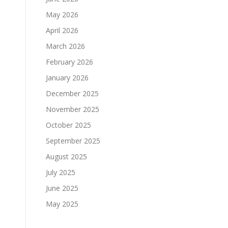
May 2026
April 2026
March 2026
February 2026
January 2026
December 2025
November 2025
October 2025
September 2025
August 2025
July 2025
June 2025
May 2025