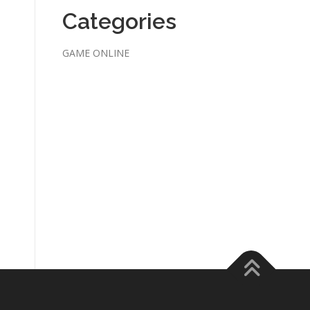
Categories
GAME ONLINE
s