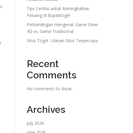
in
Tips Cerdas untuk Meningkatkan
Peluang di Bupatitogel
Perbandingan mengenai: Game Dewi
4D vs. Game Tradisional
Situs Togel : Ulasan Situs Terpercaya
e
Recent
Comments
m
No comments to show.
Archives
July 2026
June 2026