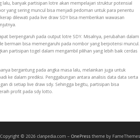
 lalu, banyak partisipan lotre akan mempelajari struktur potensial
or yang sering muncul bisa menjadi pedoman untuk para penentu
kerap dilewati pada live draw SDY bisa memberikan wawasan
njutnya.
ng dapat berpengaruh pada output lotre SDY. Misalnya, perubahan dalam
tode bermain bisa memengaruhi pada nombor yang berpotensi muncul.
n partisipan togel dalam mengambil pilihan yang lebih baik cerdas
 hanya bergantung pada angka masa lalu, melainkan juga untuk
adi ke dalam prediksi. Penggabungan antara analisis data data serta
n di setiap live draw sdy. Sehingga begitu, partisipan bisa
aih profit pada sdy lotto.
Copyright © 2026 clanpedia.com
–
OnePress
theme by FameTheme