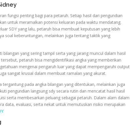
Sidney
ran fungsi penting bagi para petaruh. Setiap hasil dari pengundian
kan untuk meramalkan potensi keluaran pada waktu mendatang.
eluar SDY yang lalu, petaruh bisa membuat keputusan yang lebih
ya soal keberuntungan, melainkan juga tentang taktik yang
ti bilangan yang sering tampil serta yang jarang muncul dalam hasil
ik tersebut, petaruh bisa mengidentifikasi angka yang memberikan
pengetahuan mengenai pengaruh luar yang dapat mempengaruhi output
uga sangat krusial dalam membuat ramalan yang akurat.
a tergantung pada angka bilangan yang ditentukan, melainkan juga
ti pengundian langsung sdy secara rutin dan mencatat hasil hasil
si serta membesarkan peluang sebagai petaruh. Dalam alam dalam
ra data, evaluasi, serta nekat untuk memutuskan risiko merupakan
DY
g