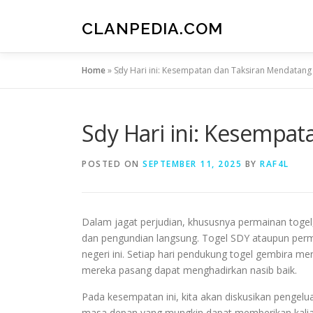
Skip
to
CLANPEDIA.COM
content
Home
»
Sdy Hari ini: Kesempatan dan Taksiran Mendatang
Sdy Hari ini: Kesempa
POSTED ON
SEPTEMBER 11, 2025
BY
RAF4L
Dalam jagat perjudian, khususnya permainan togel,
dan pengundian langsung. Togel SDY ataupun perma
negeri ini. Setiap hari pendukung togel gembira 
mereka pasang dapat menghadirkan nasib baik.
Pada kesempatan ini, kita akan diskusikan pengelua
masa depan yang mungkin dapat memberikan kalia