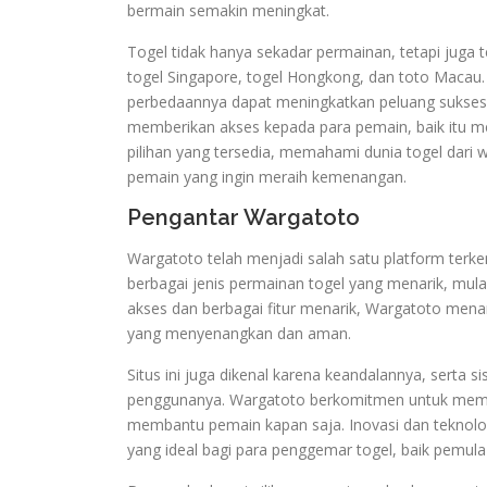
bermain semakin meningkat.
Togel tidak hanya sekadar permainan, tetapi juga 
togel Singapore, togel Hongkong, dan toto Macau. 
perbedaannya dapat meningkatkan peluang sukses. 
memberikan akses kepada para pemain, baik itu mela
pilihan yang tersedia, memahami dunia togel dari 
pemain yang ingin meraih kemenangan.
Pengantar Wargatoto
Wargatoto telah menjadi salah satu platform terke
berbagai jenis permainan togel yang menarik, mul
akses dan berbagai fitur menarik, Wargatoto men
yang menyenangkan dan aman.
Situs ini juga dikenal karena keandalannya, serta
penggunanya. Wargatoto berkomitmen untuk member
membantu pemain kapan saja. Inovasi dan teknolo
yang ideal bagi para penggemar togel, baik pemu