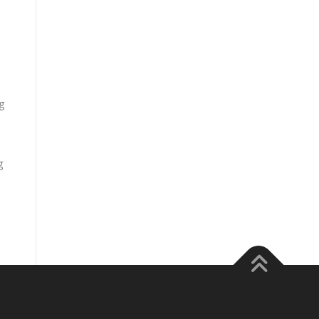
g
g
s