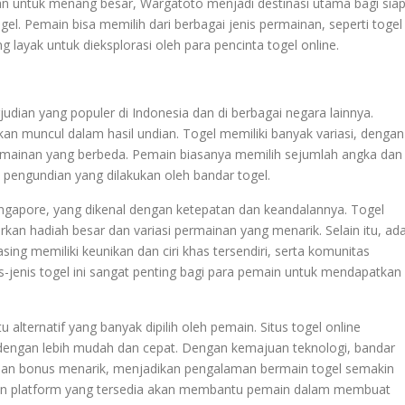
n untuk menang besar, Wargatoto menjadi destinasi utama bagi sia
l. Pemain bisa memilih dari berbagai jenis permainan, seperti togel
layak untuk dieksplorasi oleh para pencinta togel online.
judian yang populer di Indonesia dan di berbagai negara lainnya.
an muncul dalam hasil undian. Togel memiliki banyak variasi, dengan
ermainan yang berbeda. Pemain biasanya memilih sejumlah angka dan
pengundian yang dilakukan oleh bandar togel.
 Singapore, yang dikenal dengan ketepatan dan keandalannya. Togel
kan hadiah besar dan variasi permainan yang menarik. Selain itu, ad
ng memiliki keunikan dan ciri khas tersendiri, serta komunitas
jenis togel ini sangat penting bagi para pemain untuk mendapatkan
atu alternatif yang banyak dipilih oleh pemain. Situs togel online
ngan lebih mudah dan cepat. Dengan kemajuan teknologi, bandar
dan bonus menarik, menjadikan pengalaman bermain togel semakin
an platform yang tersedia akan membantu pemain dalam membuat