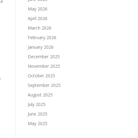
pa
May 2026
April 2026
March 2026
February 2026
January 2026
December 2025
November 2025
October 2025
a
September 2025
August 2025
July 2025
June 2025
May 2025