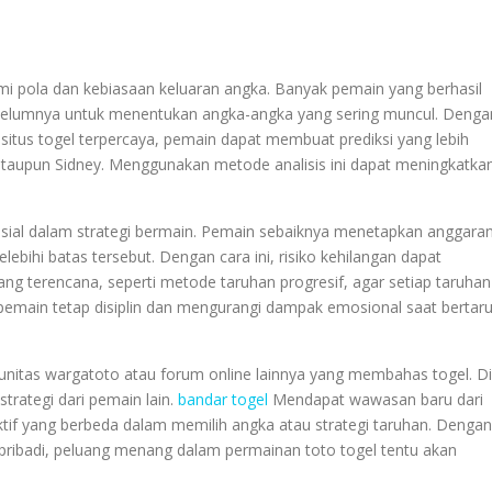
i pola dan kebiasaan keluaran angka. Banyak pemain yang berhasil
sebelumnya untuk menentukan angka-angka yang sering muncul. Denga
i situs togel terpercaya, pemain dapat membuat prediksi yang lebih
 ataupun Sidney. Menggunakan metode analisis ini dapat meningkatka
sial dalam strategi bermain. Pemain sebaiknya menetapkan anggara
lebihi batas tersebut. Dengan cara ini, risiko kehilangan dapat
ng terencana, seperti metode taruhan progresif, agar setiap taruhan
 pemain tetap disiplin dan mengurangi dampak emosional saat bertar
nitas wargatoto atau forum online lainnya yang membahas togel. Di
trategi dari pemain lain.
bandar togel
Mendapat wawasan baru dari
f yang berbeda dalam memilih angka atau strategi taruhan. Dengan
pribadi, peluang menang dalam permainan toto togel tentu akan