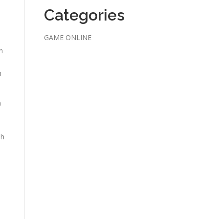
Categories
GAME ONLINE
n
n
n
uh