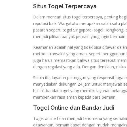
Situs Togel Terpercaya
Dalam mencari situs togel terpercaya, penting ba
reputasi baik. Wargatoto merupakan salah satu pl
pasaran seperti togel Singapore, togel Hongkong
menjadi pilihan banyak pemain yang ingin bermai
Keamanan adalah hal yang tidak bisa ditawar dalam
metode transaksi yang aman, seperti penggunaan 
juga harus memastikan bahwa situs tersebut memil
dengan regulasi yang ada. Dengan demikian, risiko 
Selain itu, layanan pelanggan yang responsif juga m
menyediakan dukungan 24 jam untuk menjawab set
hal ini, bandar togel yang memiliki layanan pela
memberikan rasa aman kepada para pemain.
Togel Online dan Bandar Judi
Togel online telah menjadi fenomena yang semaki
ditawarkan, pemain dapat dengan mudah mengakse