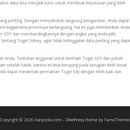
isis data bisa menjadi kunci untuk membuat keputusan yang lebih
 yang penting. Dengan menyaksikan langsung pengundian, Anda dapat
i bagaimana prosesnya berlangsung. Hal ini juga memberikan Anda
ran SDY dan membandingkannya dengan angka yang Anda pilih.
 tentang Togel Sidney, agar tidak ketinggalan data penting yang dapa
ngan Anda. Tentukan anggaran untuk bermain Togel SDY dan patuhi
n setelah kalah, karena ini bisa berujung pada kerugian lebih besar.
nda dapat menikmati permainan Togel Sdy dengan lebih baik dan
Copyright © 2026 clanpedia.com
–
OnePress
theme by FameTheme