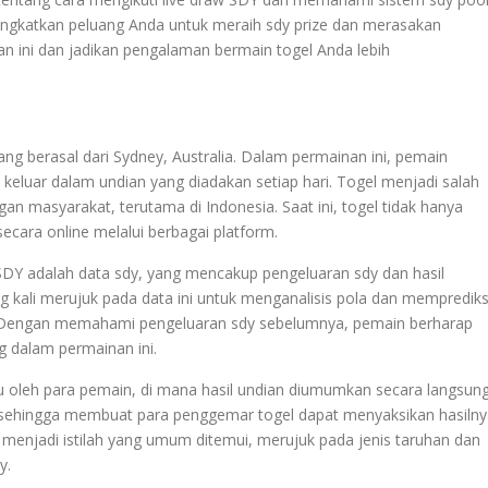
ngkatkan peluang Anda untuk meraih sdy prize dan merasakan
lanan ini dan jadikan pengalaman bermain togel Anda lebih
g berasal dari Sydney, Australia. Dalam permainan ini, pemain
eluar dalam undian yang diadakan setiap hari. Togel menjadi salah
gan masyarakat, terutama di Indonesia. Saat ini, togel tidak hanya
 secara online melalui berbagai platform.
SDY adalah data sdy, yang mencakup pengeluaran sdy dan hasil
ng kali merujuk pada data ini untuk menganalisis pola dan memprediks
. Dengan memahami pengeluaran sdy sebelumnya, pemain berharap
 dalam permainan ini.
 oleh para pemain, di mana hasil undian diumumkan secara langsung
an, sehingga membuat para penggemar togel dapat menyaksikan hasiln
ze menjadi istilah yang umum ditemui, merujuk pada jenis taruhan dan
y.