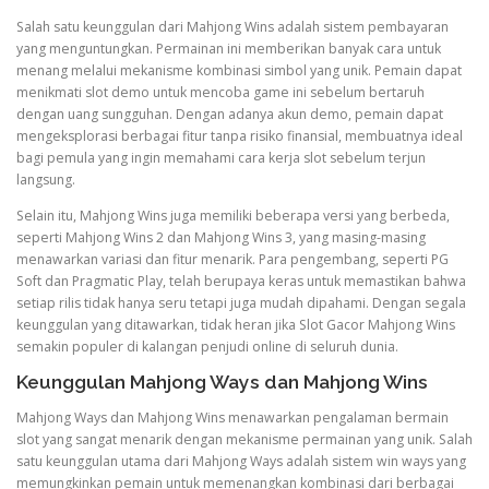
Salah satu keunggulan dari Mahjong Wins adalah sistem pembayaran
yang menguntungkan. Permainan ini memberikan banyak cara untuk
menang melalui mekanisme kombinasi simbol yang unik. Pemain dapat
menikmati slot demo untuk mencoba game ini sebelum bertaruh
dengan uang sungguhan. Dengan adanya akun demo, pemain dapat
mengeksplorasi berbagai fitur tanpa risiko finansial, membuatnya ideal
bagi pemula yang ingin memahami cara kerja slot sebelum terjun
langsung.
Selain itu, Mahjong Wins juga memiliki beberapa versi yang berbeda,
seperti Mahjong Wins 2 dan Mahjong Wins 3, yang masing-masing
menawarkan variasi dan fitur menarik. Para pengembang, seperti PG
Soft dan Pragmatic Play, telah berupaya keras untuk memastikan bahwa
setiap rilis tidak hanya seru tetapi juga mudah dipahami. Dengan segala
keunggulan yang ditawarkan, tidak heran jika Slot Gacor Mahjong Wins
semakin populer di kalangan penjudi online di seluruh dunia.
Keunggulan Mahjong Ways dan Mahjong Wins
Mahjong Ways dan Mahjong Wins menawarkan pengalaman bermain
slot yang sangat menarik dengan mekanisme permainan yang unik. Salah
satu keunggulan utama dari Mahjong Ways adalah sistem win ways yang
memungkinkan pemain untuk memenangkan kombinasi dari berbagai