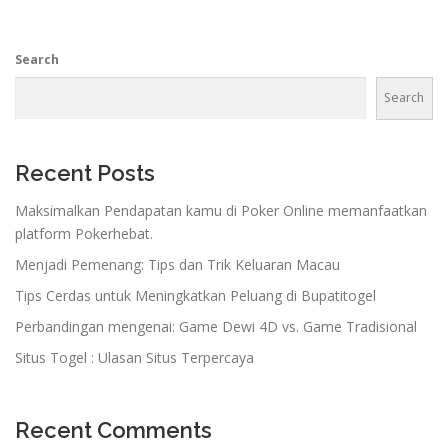
Search
Search
Recent Posts
Maksimalkan Pendapatan kamu di Poker Online memanfaatkan
platform Pokerhebat.
Menjadi Pemenang: Tips dan Trik Keluaran Macau
Tips Cerdas untuk Meningkatkan Peluang di Bupatitogel
Perbandingan mengenai: Game Dewi 4D vs. Game Tradisional
Situs Togel : Ulasan Situs Terpercaya
Recent Comments