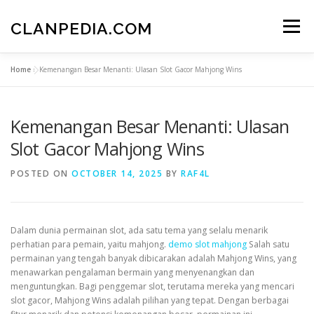
Skip
to
CLANPEDIA.COM
Menu
content
Home
»
Kemenangan Besar Menanti: Ulasan Slot Gacor Mahjong Wins
Kemenangan Besar Menanti: Ulasan
Slot Gacor Mahjong Wins
POSTED ON
OCTOBER 14, 2025
BY
RAF4L
Dalam dunia permainan slot, ada satu tema yang selalu menarik
perhatian para pemain, yaitu mahjong.
demo slot mahjong
Salah satu
permainan yang tengah banyak dibicarakan adalah Mahjong Wins, yang
menawarkan pengalaman bermain yang menyenangkan dan
menguntungkan. Bagi penggemar slot, terutama mereka yang mencari
slot gacor, Mahjong Wins adalah pilihan yang tepat. Dengan berbagai