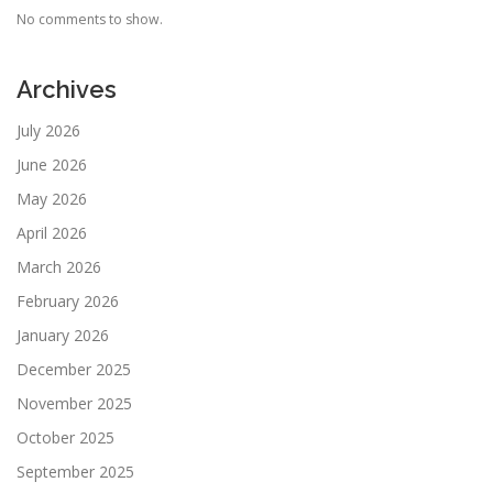
No comments to show.
Archives
July 2026
June 2026
May 2026
April 2026
March 2026
February 2026
January 2026
December 2025
November 2025
October 2025
September 2025