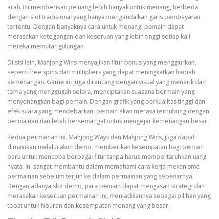
arah. Ini memberikan peluang lebih banyak untuk menang, berbeda
dengan slot tradisional yang hanya mengandalkan garis pembayaran
tertentu. Dengan banyaknya cara untuk menang, pemain dapat
merasakan ketegangan dan keseruan yang lebih tinggi setiap kali
mereka memutar gulungan.
Di sisi lain, Mahjong Wins menyajikan fitur bonus yang menggiurkan,
seperti free spins dan multipliers yang dapat meningkatkan hadiah
kemenangan. Game ini juga dirancang dengan visual yang menarik dan
tema yang menggugah selera, menciptakan suasana bermain yang
menyenangkan bagi pemain. Dengan grafik yang berkualitas tinggi dan
efek suara yang mendebarkan, pemain akan merasa terhubung dengan
permainan dan lebih bersemangat untuk mengejar kemenangan besar.
Kedua permainan ini, Mahjong Ways dan Mahjong Wins, juga dapat
dimainkan melalui akun demo, memberikan kesempatan bagi pemain
baru untuk mencoba berbagai fitur tanpa harus mempertaruhkan uang
nyata. Ini sangat membantu dalam memahami cara kerja mekanisme
permainan sebelum terjun ke dalam permainan yang sebenarnya.
Dengan adanya slot demo, para pemain dapat mengasah strategi dan
merasakan keseruan permainan ini, menjadikannya sebagai pilihan yang
tepat untuk hiburan dan kesempatan menang yang besar.