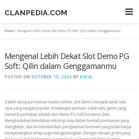
Skip
to
CLANPEDIA.COM
Menu
content
Home
»
Mengenal Lebih Dekat Slot Demo PG Soft: Qilin dalam Genggamanmu
Mengenal Lebih Dekat Slot Demo PG
Soft: Qilin dalam Genggamanmu
POSTED ON
OCTOBER 15, 2025
BY
RAF4L
Dalam dunia permainan kasino online, slot demo menjadi salah satu
opsi yang sangat populer di kalangan pemain. Salah satu game yang
menarik perhatian adalah slot demo PG Soft bertema Qilin.
Menghadirkan keindahan mitologi Asia dalam bentuk permainan yang
menghibur, slot ini memberikan pengalaman bermain yang tidak hanya
menyenangkan tetapi juga menguntungkan. Dengan desain grafis yang