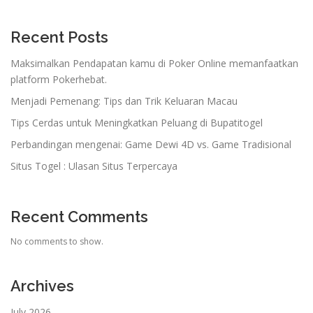
Recent Posts
Maksimalkan Pendapatan kamu di Poker Online memanfaatkan
platform Pokerhebat.
Menjadi Pemenang: Tips dan Trik Keluaran Macau
Tips Cerdas untuk Meningkatkan Peluang di Bupatitogel
Perbandingan mengenai: Game Dewi 4D vs. Game Tradisional
Situs Togel : Ulasan Situs Terpercaya
Recent Comments
No comments to show.
Archives
July 2026