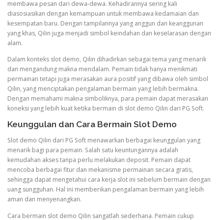
membawa pesan dari dewa-dewa. Kehadirannya sering kali
diasosiasikan dengan kemampuan untuk membawa kedamaian dan
kesempatan baru. Dengan tampilannya yang anggun dan keanggunan
yang khas, Qilin juga menjadi simbol keindahan dan keselarasan dengan
alam.
Dalam konteks slot demo, Qilin dihadirkan sebagai tema yang menarik
dan mengandung makna mendalam. Pemain tidak hanya menikmati
permainan tetapi juga merasakan aura positif yang dibawa oleh simbol
Qilin, yang menciptakan pengalaman bermain yang lebih bermakna.
Dengan memahami makna simboliknya, para pemain dapat merasakan
koneksi yang lebih kuat ketika bermain di slot demo Qilin dari PG Soft.
Keunggulan dan Cara Bermain Slot Demo
Slot demo Qilin dari PG Soft menawarkan berbagai keunggulan yang
menarik bagi para pemain. Salah satu keuntungannya adalah
kemudahan akses tanpa perlu melakukan deposit. Pemain dapat
mencoba berbagai fitur dan mekanisme permainan secara gratis,
sehingga dapat mengetahui cara kerja slot ini sebelum bermain dengan
uang sungguhan. Hal ini memberikan pengalaman bermain yang lebih
aman dan menyenangkan.
Cara bermain slot demo Qilin sangatlah sederhana. Pemain cukup