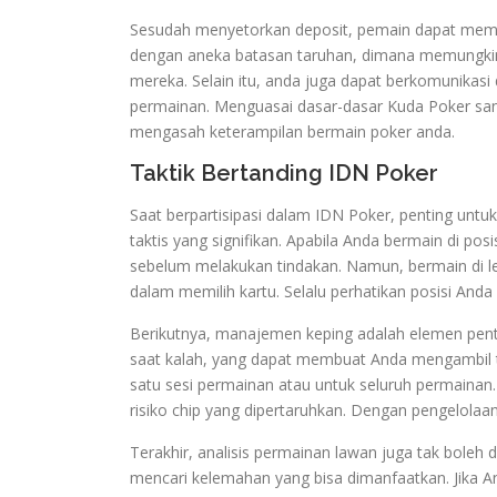
Sesudah menyetorkan deposit, pemain dapat memi
dengan aneka batasan taruhan, dimana memungkin
mereka. Selain itu, anda juga dapat berkomunikasi
permainan. Menguasai dasar-dasar Kuda Poker s
mengasah keterampilan bermain poker anda.
Taktik Bertanding IDN Poker
Saat berpartisipasi dalam IDN Poker, penting unt
taktis yang signifikan. Apabila Anda bermain di posi
sebelum melakukan tindakan. Namun, bermain di l
dalam memilih kartu. Selalu perhatikan posisi And
Berikutnya, manajemen keping adalah elemen penti
saat kalah, yang dapat membuat Anda mengambil tin
satu sesi permainan atau untuk seluruh permaina
risiko chip yang dipertaruhkan. Dengan pengelola
Terakhir, analisis permainan lawan juga tak boleh
mencari kelemahan yang bisa dimanfaatkan. Jika 