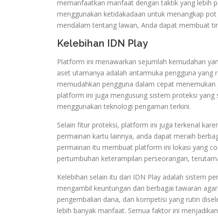
memanfaatkan manfaat dengan taktik yang lebih pasi
menggunakan ketidakadaan untuk menangkap pot 
mendalam tentang lawan, Anda dapat membuat tind
Kelebihan IDN Play
Platform ini menawarkan sejumlah kemudahan yan
aset utamanya adalah antarmuka pengguna yang r
memudahkan pengguna dalam cepat menemukan game
platform ini juga mengusung sistem proteksi yang 
menggunakan teknologi pengaman terkini.
Selain fitur proteksi, platform ini juga terkenal k
permainan kartu lainnya, anda dapat meraih berbag
permainan itu membuat platform ini lokasi yang 
pertumbuhan keterampilan perseorangan, terutama
Kelebihan selain itu dari IDN Play adalah sistem 
mengambil keuntungan dari berbagai tawaran aga
pengembalian dana, dan kompetisi yang rutin dis
lebih banyak manfaat. Semua faktor ini menjadikan