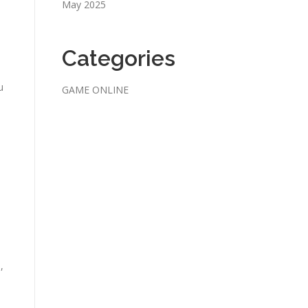
May 2025
Categories
u
GAME ONLINE
,