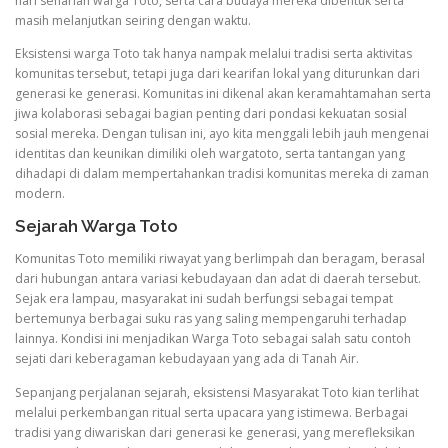
hari seharian warga Toto, serta cara budaya mereka dibentuk serta
masih melanjutkan seiring dengan waktu.
Eksistensi warga Toto tak hanya nampak melalui tradisi serta aktivitas
komunitas tersebut, tetapi juga dari kearifan lokal yang diturunkan dari
generasi ke generasi. Komunitas ini dikenal akan keramahtamahan serta
jiwa kolaborasi sebagai bagian penting dari pondasi kekuatan sosial
sosial mereka. Dengan tulisan ini, ayo kita menggali lebih jauh mengenai
identitas dan keunikan dimiliki oleh wargatoto, serta tantangan yang
dihadapi di dalam mempertahankan tradisi komunitas mereka di zaman
modern.
Sejarah Warga Toto
Komunitas Toto memiliki riwayat yang berlimpah dan beragam, berasal
dari hubungan antara variasi kebudayaan dan adat di daerah tersebut.
Sejak era lampau, masyarakat ini sudah berfungsi sebagai tempat
bertemunya berbagai suku ras yang saling mempengaruhi terhadap
lainnya. Kondisi ini menjadikan Warga Toto sebagai salah satu contoh
sejati dari keberagaman kebudayaan yang ada di Tanah Air.
Sepanjang perjalanan sejarah, eksistensi Masyarakat Toto kian terlihat
melalui perkembangan ritual serta upacara yang istimewa. Berbagai
tradisi yang diwariskan dari generasi ke generasi, yang merefleksikan