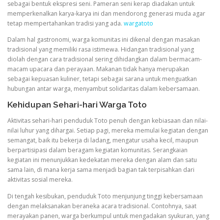
sebagai bentuk ekspresi seni. Pameran seni kerap diadakan untuk
memperkenalkan karya-karya ini dan mendorong generasi muda agar
tetap mempertahankan tradisi yang ada.
wargatoto
Dalam hal gastronomi, warga komunitas ini dikenal dengan masakan
tradisional yang memiliki rasa istimewa. Hidangan tradisional yang
diolah dengan cara tradisional sering dihidangkan dalam bermacam-
macam upacara dan perayaan. Makanan tidak hanya merupakan
sebagai kepuasan kuliner, tetapi sebagai sarana untuk menguatkan
hubungan antar warga, menyambut solidaritas dalam kebersamaan.
Kehidupan Sehari-hari Warga Toto
Aktivitas sehari-hari penduduk Toto penuh dengan kebiasaan dan nilai-
nilai luhur yang dihargai. Setiap pagi, mereka memulai kegiatan dengan
semangat, baik itu bekerja di ladang, mengatur usaha kecil, maupun
berpartisipasi dalam beragam kegiatan komunitas. Serangkaian
kegiatan ini menunjukkan kedekatan mereka dengan alam dan satu
sama lain, di mana kerja sama menjadi bagian tak terpisahkan dari
aktivitas sosial mereka.
Di tengah kesibukan, penduduk Toto menjunjung tinggi kebersamaan
dengan melaksanakan beraneka acara tradisional. Contohnya, saat
merayakan panen, warga berkumpul untuk mengadakan syukuran, yang