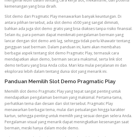
mengenal lebih dalam tentang cara kerja slot, mekanisme, dan potensi
kemenangan yang bisa diraih.
Slot demo dari Pragmatic Play menawarkan banyak keuntungan. Di
antara pilihan tersebut, ada slot demo x500 yang sangat diminati,
bahkan ada juga slot demo gratis yang bisa diakses tanpa risiko finansial.
Selain itu, para pemain dapat menikmati pengalaman bermain yang
lancar dengan slot demo anti lag, sehingga tidak perlu khawatir tentang
gangguan saat bermain. Dalam panduan ini, kami akan membahas
berbagai aspek tentang slot demo Pragmatic Play, termasuk cara
mendapatkan akun demo, bermain secara maksimal, serta link slot
demo terbaru yang bisa Anda coba. Mari kita mulai perjalanan ini dan
eksplorasi lebih dalam tentang dunia slot yang menarik ini.
Panduan Memilih Slot Demo Pragmatic Play
Memilih slot demo Pragmatic Play yang tepat sangat penting untuk
mendapatkan pengalaman bermain yang maksimal. Pertama-tama,
perhatikan tema dan desain dari slot tersebut. Pragmatic Play
menawarkan berbagai tema, mulai dari petualangan hingga karakter
kartun, sehingga penting untuk memilih yang sesuai dengan selera Anda.
Pengalaman visual yang menarik dapat meningkatkan kesenangan saat
bermain, meski hanya dalam mode demo.