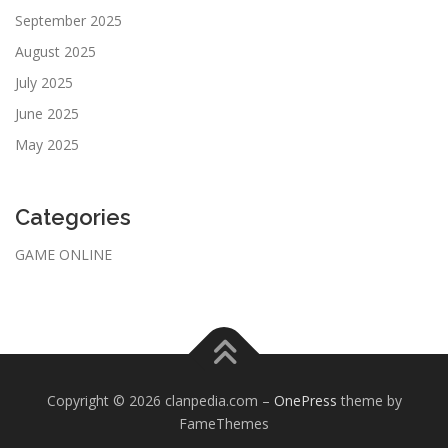
September 2025
August 2025
July 2025
June 2025
May 2025
Categories
GAME ONLINE
Copyright © 2026 clanpedia.com
–
OnePress
theme by
FameThemes