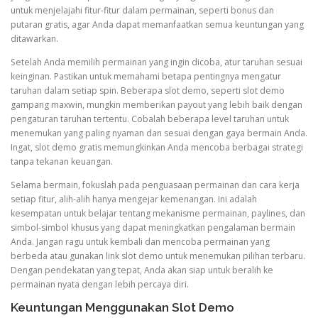
untuk menjelajahi fitur-fitur dalam permainan, seperti bonus dan
putaran gratis, agar Anda dapat memanfaatkan semua keuntungan yang
ditawarkan.
Setelah Anda memilih permainan yang ingin dicoba, atur taruhan sesuai
keinginan. Pastikan untuk memahami betapa pentingnya mengatur
taruhan dalam setiap spin. Beberapa slot demo, seperti slot demo
gampang maxwin, mungkin memberikan payout yang lebih baik dengan
pengaturan taruhan tertentu. Cobalah beberapa level taruhan untuk
menemukan yang paling nyaman dan sesuai dengan gaya bermain Anda.
Ingat, slot demo gratis memungkinkan Anda mencoba berbagai strategi
tanpa tekanan keuangan.
Selama bermain, fokuslah pada penguasaan permainan dan cara kerja
setiap fitur, alih-alih hanya mengejar kemenangan. Ini adalah
kesempatan untuk belajar tentang mekanisme permainan, paylines, dan
simbol-simbol khusus yang dapat meningkatkan pengalaman bermain
Anda. Jangan ragu untuk kembali dan mencoba permainan yang
berbeda atau gunakan link slot demo untuk menemukan pilihan terbaru.
Dengan pendekatan yang tepat, Anda akan siap untuk beralih ke
permainan nyata dengan lebih percaya diri.
Keuntungan Menggunakan Slot Demo