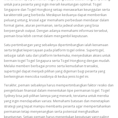
untuk para peserta yang ingin meraih keuntungan optimal. Togel
Singapore dan Togel Hongkong setiap menawarkan keunggulan serta
karakteristik yang berbeda. Meskipun keduanya dapat memberikan
peluang untung, krusial agar memahami perbedaan mendasar dalam
format game, aturan permainan, serta jadwal undian yang bisa
berpengaruh output. Dengan adanya memahami informasi tersebut,
pemain bisa lebih cermat dalam mengambil keputusan.
Satu pertimbangan yang sebaiknya dipertimbangkan ialah kenamaan
serta tingkat kepercayaan pada platform togel online. Supertogel,
sebagai salah satu dari platform terkemuka, menyediakan akses untuk
bermain togel Togel Singapura serta Togel Hongkong dengan mudah.
Melalui memberi berbagai promo serta kemudahan transaksi,
supertogel dapat menjadi pilihan yang digemari bagi peserta yang
berkeinginan mencoba nasibnya di kedua jenis togel ini.
Terakhir, pemain sebaiknya harus mempertimbangkan faktor resiko dan
pengelolaan finansial dalam menentukan tipe permainan togel. Togel
Sydney bisa jadi pilihan lainnya yang menarik, terutama untuk mereka
yang ingin mendapatkan variasi. Memahami batasan dan menetapkan
strategi yang tepat mampu membantu peserta agar mempertahankan
permainan tetap menyenangkan serta potensial menghasilkan
keuntungan. Setiap pemain harus menentukan keputusan yang paling