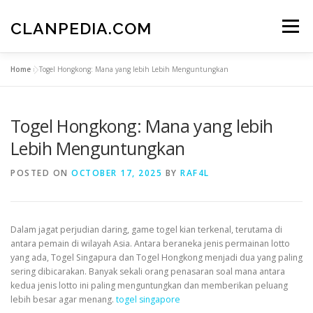
Skip
to
CLANPEDIA.COM
Menu
content
Home
»
Togel Hongkong: Mana yang lebih Lebih Menguntungkan
Togel Hongkong: Mana yang lebih
Lebih Menguntungkan
POSTED ON
OCTOBER 17, 2025
BY
RAF4L
Dalam jagat perjudian daring, game togel kian terkenal, terutama di
antara pemain di wilayah Asia. Antara beraneka jenis permainan lotto
yang ada, Togel Singapura dan Togel Hongkong menjadi dua yang paling
sering dibicarakan. Banyak sekali orang penasaran soal mana antara
kedua jenis lotto ini paling menguntungkan dan memberikan peluang
lebih besar agar menang.
togel singapore