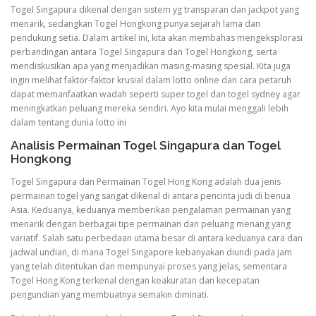
Togel Singapura dikenal dengan sistem yg transparan dan jackpot yang
menarik, sedangkan Togel Hongkong punya sejarah lama dan
pendukung setia. Dalam artikel ini, kita akan membahas mengeksplorasi
perbandingan antara Togel Singapura dan Togel Hongkong, serta
mendiskusikan apa yang menjadikan masing-masing spesial. Kita juga
ingin melihat faktor-faktor krusial dalam lotto online dan cara petaruh
dapat memanfaatkan wadah seperti super togel dan togel sydney agar
meningkatkan peluang mereka sendiri. Ayo kita mulai menggali lebih
dalam tentang dunia lotto ini
Analisis Permainan Togel Singapura dan Togel
Hongkong
Togel Singapura dan Permainan Togel Hong Kong adalah dua jenis
permainan togel yang sangat dikenal di antara pencinta judi di benua
Asia. Keduanya, keduanya memberikan pengalaman permainan yang
menarik dengan berbagai tipe permainan dan peluang menang yang
variatif. Salah satu perbedaan utama besar di antara keduanya cara dan
jadwal undian, di mana Togel Singapore kebanyakan diundi pada jam
yang telah ditentukan dan mempunyai proses yang jelas, sementara
Togel Hong Kong terkenal dengan keakuratan dan kecepatan
pengundian yang membuatnya semakin diminati.