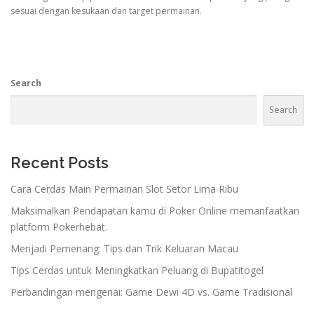
sesuai dengan kesukaan dan target permainan.
Search
Search
Recent Posts
Cara Cerdas Main Permainan Slot Setor Lima Ribu
Maksimalkan Pendapatan kamu di Poker Online memanfaatkan
platform Pokerhebat.
Menjadi Pemenang: Tips dan Trik Keluaran Macau
Tips Cerdas untuk Meningkatkan Peluang di Bupatitogel
Perbandingan mengenai: Game Dewi 4D vs. Game Tradisional