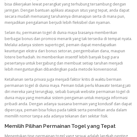
bisa dikerjakan lewat perangkat yang terhubung tersambung dengan
jaringan. Dengan bantuan aplikasi ataupun situs yang tepat, anda dapat
secara mudah memasang taruhannya dimanapun serta di mana pun,
menjadikan pengalaman berjudi lebih fleksibel dan nyaman.
Selain itu, permainan togel di dunia maya biasanya memberikan
berbagai bonus dan promosi menarik yang tak tersedia di tempat nyata.
Melalui adanya sistem supertogel, pemain dapat mendapatkan
keuntungan ekstra dari bonus setoran, pengembalian dana, maupun
lotere berhadiah. Ini memberikan insentif lebih banyak bagi para
pesertanya untuk bergabung dan membuat setiap taruhan menjadi
lebih menguntungkan dibandingkan pada metode konvensional.
Ketahanan serta privasi juga menjadi faktor kritis di waktu bermain
permainan togel di dunia maya. Pemain tidak perlu khawatir tentang jati
diri mereka yang terungkap, sebab banyak website permainan togel di
dunia maya yang memakai sistem pengaman untuk menjaga informasi
pribadi anda. Dengan adanya suasana bermain yang kondusif dan dapat
dipercaya, pemain bisa fokus pada taktik serta penelitian anda dalam
memilih nomor tanpa ada adanya tekanan dari sekitar fisik.
Memilih Pilihan Permainan Togel yang Tepat
Menentukan tipe permainan togel yang sesuai adalah langkah penting