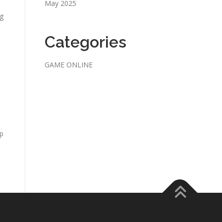
May 2025
ng
Categories
GAME ONLINE
ap
s