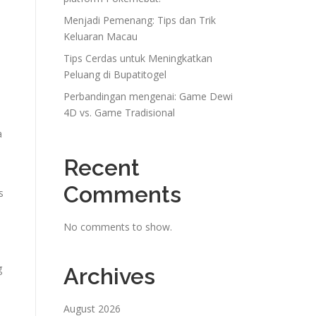
Menjadi Pemenang: Tips dan Trik
Keluaran Macau
Tips Cerdas untuk Meningkatkan
Peluang di Bupatitogel
Perbandingan mengenai: Game Dewi
4D vs. Game Tradisional
a
Recent
Comments
s
No comments to show.
g
Archives
August 2026