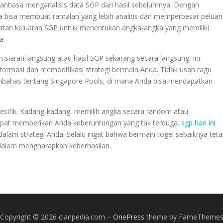
nantiasa menganalisis data SGP dari hasil sebelumnya. Dengan
a bisa membuat ramalan yang lebih analitis dan memperbesar pelua
tan keluaran SGP untuk menentukan angka-angka yang memiliki
a.
 siaran langsung atau hasil SGP sekarang secara langsung. Ini
rmasi dan memodifikasi strategi bermain Anda. Tidak usah ragu
mbahas tentang Singapore Pools, di mana Anda bisa mendapatkan
pesifik. Kadang-kadang, memilih angka secara random atau
apat memberikan Anda keberuntungan yang tak terduga.
sgp hari ini
 dalam strategi Anda. Selalu ingat bahwa bermain togel sebaiknya tet
dalam mengharapkan keberhasilan.
Copyright © 2026 clanpedia.com
–
OnePress
theme by FameTheme