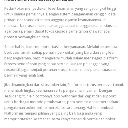
Kedai Poker menyediakan level keamanan yang sangat tingkat tinggi
untuk semua pemainnya. Dengan sistem pengamanan canggih, data
pribadi dan transaksi setiap anggota dijamin keamanannya. Ini
menawarkan rasa aman untuk anggota saat menggunakan di situs ini,
agar para pemain dapat fokus kepada game tanpa khawatir soal
potensi penyangkalan data.
Selain hal ini, Kami memprioritaskan kenyamanan. Melalui antarmuka
berbasis ramah, setiap pemain, baik sekali yang baru dan yang lebih
berpengalaman, pasti mengalami mudah dalam menavigasi platform.
Proses pendaftaran yang cepat serta dukungan pelanggan yang
responsif juga menjadi peranan krusial dalam menciptakan suasana
bermain yang lebih baik.
Jika dibandingkan dari situs poker lain, Platform ini terus berinovasi untuk
menambah tingkat keamanan serta pengalaman nyaman. Dengan
segudang fitur lain contohnya opsi withdraw dari cepat dan support
untuk berbagai metode pembayaran, para pemain dapat merasakan
pengalaman poker online mereka secara tenang. Hal ini membuat
Platform ini menjadi pilihan yang paling baik bagi anda yang
memprioritaskan keamanan serta kenyamanan di permainan poker.