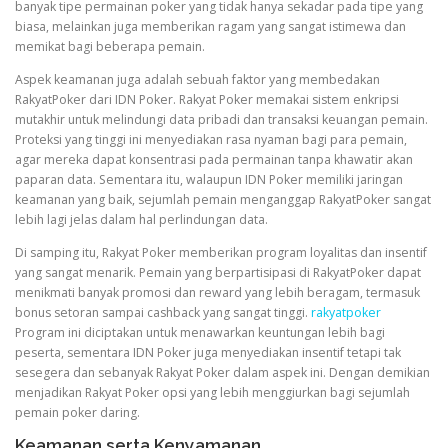
banyak tipe permainan poker yang tidak hanya sekadar pada tipe yang
biasa, melainkan juga memberikan ragam yang sangat istimewa dan
memikat bagi beberapa pemain.
Aspek keamanan juga adalah sebuah faktor yang membedakan
RakyatPoker dari IDN Poker. Rakyat Poker memakai sistem enkripsi
mutakhir untuk melindungi data pribadi dan transaksi keuangan pemain.
Proteksi yang tinggi ini menyediakan rasa nyaman bagi para pemain,
agar mereka dapat konsentrasi pada permainan tanpa khawatir akan
paparan data. Sementara itu, walaupun IDN Poker memiliki jaringan
keamanan yang baik, sejumlah pemain menganggap RakyatPoker sangat
lebih lagi jelas dalam hal perlindungan data.
Di samping itu, Rakyat Poker memberikan program loyalitas dan insentif
yang sangat menarik. Pemain yang berpartisipasi di RakyatPoker dapat
menikmati banyak promosi dan reward yang lebih beragam, termasuk
bonus setoran sampai cashback yang sangat tinggi.
rakyatpoker
Program ini diciptakan untuk menawarkan keuntungan lebih bagi
peserta, sementara IDN Poker juga menyediakan insentif tetapi tak
sesegera dan sebanyak Rakyat Poker dalam aspek ini. Dengan demikian
menjadikan Rakyat Poker opsi yang lebih menggiurkan bagi sejumlah
pemain poker daring.
Keamanan serta Kenyamanan