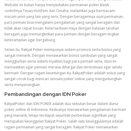
Website ini bukan hanya menyediakan permainan poker klasik
contohnya Texas Hold’em dan Omaha, melainkan juga bermacam-
macam jenis yang lain yang seru. Dengan beragamnya opsi permainan,
para pemain bisa mengalami pengalaman yang sangat beragam dan
tidak akan cepat bosan. Ketersediaan meja dengan batasan taruhan
beragam juga memungkinkan para pemain dengan beragam tingkat
keterampilan agar bergabung.
Selain itu, Rakyat Poker mempunyai sistem promosi serta bonus yang
sangat menarik. Dengan menawarkan bonus sambutan yang sangat
menggiurkan serta sistem loyalitas bagi para pemain setia, situs ini
memastikan agar pemain merasa dihargai dan termotivasi agar selalu
bermain. Dengan ragam keuntungan itu, RakyatPoker adalah solusi yang
sangat cocok bagi mencari sensasi poker online yang menguntungkan
serta menyenangkan.
Pembandingan dengan IDN Poker
RakyatPoker dan IDN POKER adalah dua sebutan besar dalam dunia
poker online di Indonesia. Keduanya menawarkan pengalaman bermain
yang menarik, tetapi terdapat sejumlah perbedaan signifikan yang
merupakan keunggulan Rakyat Poker. Salah satu keunggulannya adalah
ragam permainan yang sangat beragam. Rakyat Poker menawarkan