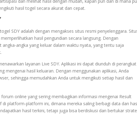
artisipasi dan melihat hasil dengan mudah, kapan pun dan di mana p
gikuti hasil togel secara akurat dan cepat.
Y
 togel SDY adalah dengan mengakses situs resmi penyelenggara. Situ
g memperlihatkan hasil pengundian secara langsung. Dengan
 angka-angka yang keluar dalam waktu nyata, yang tentu saja
.
 menawarkan layanan Live SDY. Aplikasi ini dapat diunduh di perangkat
ung mengenai hasil keluaran. Dengan menggunakan aplikasi, Anda
wser, sehingga memudahkan Anda untuk mengikuti setiap hasil dan
 forum online yang sering membagikan informasi mengenai Result
di platform-platform ini, dimana mereka saling berbagi data dan has
apatkan hasil terkini, tetapi juga bisa berdiskusi dan bertukar strate