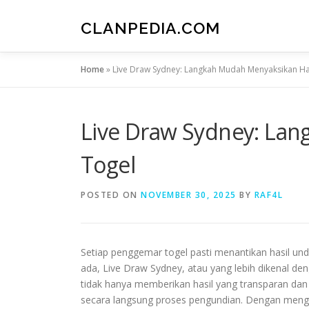
Skip
to
CLANPEDIA.COM
content
Home
»
Live Draw Sydney: Langkah Mudah Menyaksikan Ha
Live Draw Sydney: Lan
Togel
POSTED ON
NOVEMBER 30, 2025
BY
RAF4L
Setiap penggemar togel pasti menantikan hasil un
ada, Live Draw Sydney, atau yang lebih dikenal deng
tidak hanya memberikan hasil yang transparan da
secara langsung proses pengundian. Dengan meng