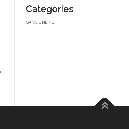
Categories
GAME ONLINE
a
s