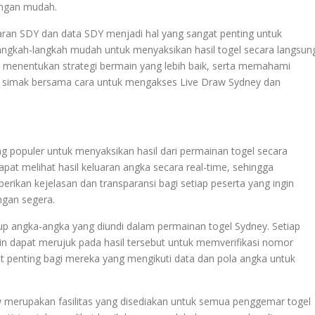
engan mudah.
luaran SDY dan data SDY menjadi hal yang sangat penting untuk
langkah-langkah mudah untuk menyaksikan hasil togel secara langsun
 menentukan strategi bermain yang lebih baik, serta memahami
kita simak bersama cara untuk mengakses Live Draw Sydney dan
ng populer untuk menyaksikan hasil dari permainan togel secara
pat melihat hasil keluaran angka secara real-time, sehingga
ikan kejelasan dan transparansi bagi setiap peserta yang ingin
gan segera.
kup angka-angka yang diundi dalam permainan togel Sydney. Setiap
ain dapat merujuk pada hasil tersebut untuk memverifikasi nomor
t penting bagi mereka yang mengikuti data dan pola angka untuk
aw merupakan fasilitas yang disediakan untuk semua penggemar togel