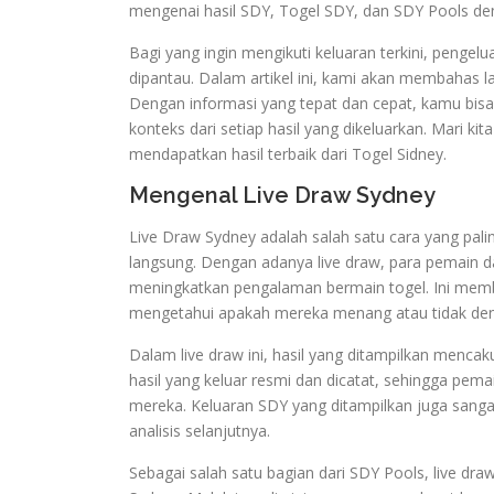
mengenai hasil SDY, Togel SDY, dan SDY Pools d
Bagi yang ingin mengikuti keluaran terkini, penge
dipantau. Dalam artikel ini, kami akan membahas 
Dengan informasi yang tepat dan cepat, kamu bisa
konteks dari setiap hasil yang dikeluarkan. Mari 
mendapatkan hasil terbaik dari Togel Sidney.
Mengenal Live Draw Sydney
Live Draw Sydney adalah salah satu cara yang pali
langsung. Dengan adanya live draw, para pemain da
meningkatkan pengalaman bermain togel. Ini member
mengetahui apakah mereka menang atau tidak den
Dalam live draw ini, hasil yang ditampilkan menca
hasil yang keluar resmi dan dicatat, sehingga pem
mereka. Keluaran SDY yang ditampilkan juga sanga
analisis selanjutnya.
Sebagai salah satu bagian dari SDY Pools, live dr