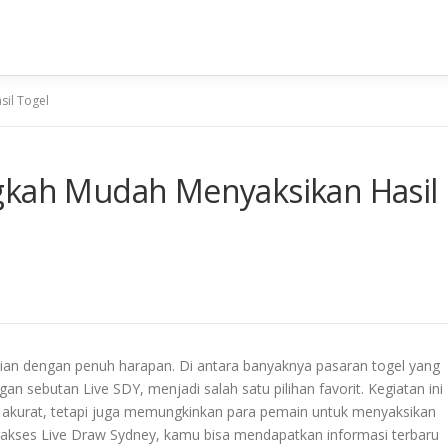
sil Togel
gkah Mudah Menyaksikan Hasil
dian dengan penuh harapan. Di antara banyaknya pasaran togel yang
an sebutan Live SDY, menjadi salah satu pilihan favorit. Kegiatan ini
n akurat, tetapi juga memungkinkan para pemain untuk menyaksikan
akses Live Draw Sydney, kamu bisa mendapatkan informasi terbaru