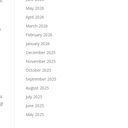
un
May 2026
April 2026
March 2026
s
February 2026
January 2026
December 2025
November 2025
October 2025
September 2025
August 2025
il
July 2025
gi
June 2025
May 2025