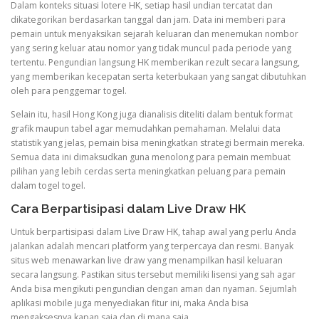
Dalam konteks situasi lotere HK, setiap hasil undian tercatat dan
dikategorikan berdasarkan tanggal dan jam. Data ini memberi para
pemain untuk menyaksikan sejarah keluaran dan menemukan nombor
yang sering keluar atau nomor yang tidak muncul pada periode yang
tertentu. Pengundian langsung HK memberikan rezult secara langsung,
yang memberikan kecepatan serta keterbukaan yang sangat dibutuhkan
oleh para penggemar togel.
Selain itu, hasil Hong Kong juga dianalisis diteliti dalam bentuk format
grafik maupun tabel agar memudahkan pemahaman. Melalui data
statistik yang jelas, pemain bisa meningkatkan strategi bermain mereka.
Semua data ini dimaksudkan guna menolong para pemain membuat
pilihan yang lebih cerdas serta meningkatkan peluang para pemain
dalam togel togel.
Cara Berpartisipasi dalam Live Draw HK
Untuk berpartisipasi dalam Live Draw HK, tahap awal yang perlu Anda
jalankan adalah mencari platform yang terpercaya dan resmi. Banyak
situs web menawarkan live draw yang menampilkan hasil keluaran
secara langsung. Pastikan situs tersebut memiliki lisensi yang sah agar
Anda bisa mengikuti pengundian dengan aman dan nyaman. Sejumlah
aplikasi mobile juga menyediakan fitur ini, maka Anda bisa
mengaksesnya kapan saja dan di mana saja.