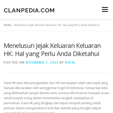
Skip
to
CLANPEDIA.COM
Menu
content
Home
»
Menelusuri Jejak Keluaran Keluaran HK: Hal yang Perlu Anda Diketahui
Menelusuri Jejak Keluaran Keluaran
HK: Hal yang Perlu Anda Diketahui
POSTED ON
NOVEMBER 7, 2025
BY
RAF4L
Hasil HK atau data pengundian dari HK merupakan salah satu topik yang
banyak dibicarakan oleh penggemar togel di Indonesia. Setiap kali data
yang dikeluarkan sangat dinanti-nanti, karena informasi ini menjadi acuan
untuk banyak orang dalam menentukan langkah selanjutnya di
permainan. Data HK yang lengkap dan tepat menjadi penting untuk
pemain dalam menganalisis trend dan statistik yang mungkin dapat