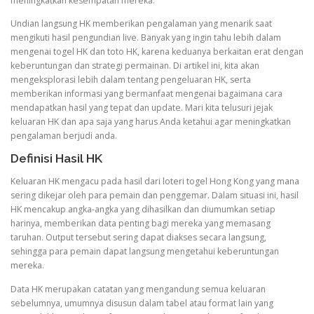
meningkatkan kesempatan mereka.
Undian langsung HK memberikan pengalaman yang menarik saat
mengikuti hasil pengundian live. Banyak yang ingin tahu lebih dalam
mengenai togel HK dan toto HK, karena keduanya berkaitan erat dengan
keberuntungan dan strategi permainan. Di artikel ini, kita akan
mengeksplorasi lebih dalam tentang pengeluaran HK, serta
memberikan informasi yang bermanfaat mengenai bagaimana cara
mendapatkan hasil yang tepat dan update. Mari kita telusuri jejak
keluaran HK dan apa saja yang harus Anda ketahui agar meningkatkan
pengalaman berjudi anda.
Definisi Hasil HK
Keluaran HK mengacu pada hasil dari loteri togel Hong Kong yang mana
sering dikejar oleh para pemain dan penggemar. Dalam situasi ini, hasil
HK mencakup angka-angka yang dihasilkan dan diumumkan setiap
harinya, memberikan data penting bagi mereka yang memasang
taruhan. Output tersebut sering dapat diakses secara langsung,
sehingga para pemain dapat langsung mengetahui keberuntungan
mereka.
Data HK merupakan catatan yang mengandung semua keluaran
sebelumnya, umumnya disusun dalam tabel atau format lain yang