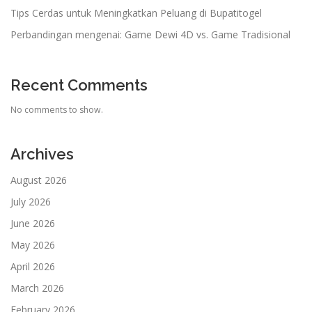
Tips Cerdas untuk Meningkatkan Peluang di Bupatitogel
Perbandingan mengenai: Game Dewi 4D vs. Game Tradisional
Recent Comments
No comments to show.
Archives
August 2026
July 2026
June 2026
May 2026
April 2026
March 2026
February 2026