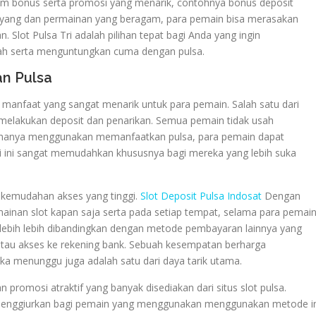
agam bonus serta promosi yang menarik, contohnya bonus deposit
yang dan permainan yang beragam, para pemain bisa merasakan
lot Pulsa Tri adalah pilihan tepat bagi Anda yang ingin
ah serta menguntungkan cuma dengan pulsa.
n Pulsa
manfaat yang sangat menarik untuk para pemain. Salah satu dari
elakukan deposit dan penarikan. Semua pemain tidak usah
a hanya menggunakan memanfaatkan pulsa, para pemain dapat
si ini sangat memudahkan khususnya bagi mereka yang lebih suka
 kemudahan akses yang tinggi.
Slot Deposit Pulsa Indosat
Dengan
inan slot kapan saja serta pada setiap tempat, selama para pemai
tas lebih lebih dibandingkan dengan metode pembayaran lainnya yang
atau akses ke rekening bank. Sebuah kesempatan berharga
a menunggu juga adalah satu dari daya tarik utama.
 promosi atraktif yang banyak disediakan dari situs slot pulsa.
menggiurkan bagi pemain yang menggunakan menggunakan metode in