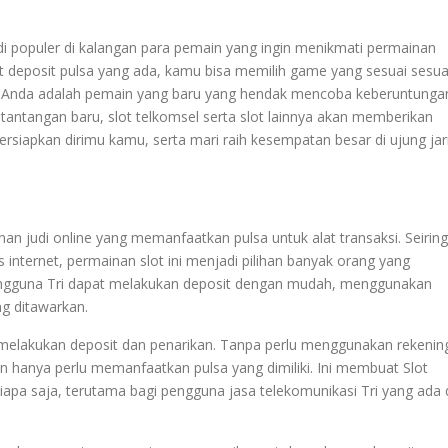
adi populer di kalangan para pemain yang ingin menikmati permainan
 deposit pulsa yang ada, kamu bisa memilih game yang sesuai sesua
ah Anda adalah pemain yang baru yang hendak mencoba keberuntunga
ntangan baru, slot telkomsel serta slot lainnya akan memberikan
iapkan dirimu kamu, serta mari raih kesempatan besar di ujung jar
an judi online yang memanfaatkan pulsa untuk alat transaksi. Seiring
nternet, permainan slot ini menjadi pilihan banyak orang yang
Pengguna Tri dapat melakukan deposit dengan mudah, menggunakan
ng ditawarkan.
 melakukan deposit dan penarikan. Tanpa perlu menggunakan rekenin
n hanya perlu memanfaatkan pulsa yang dimiliki. Ini membuat Slot
iapa saja, terutama bagi pengguna jasa telekomunikasi Tri yang ada 