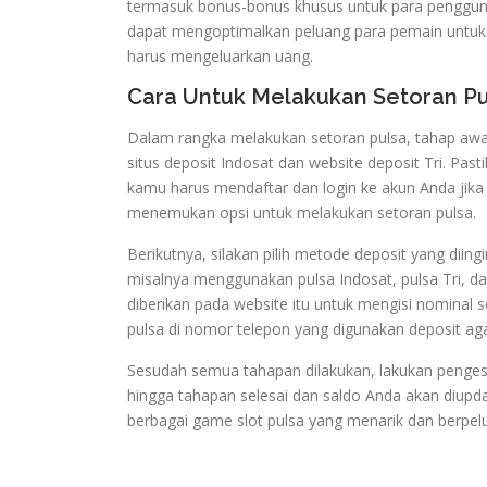
termasuk bonus-bonus khusus untuk para pengguna
dapat mengoptimalkan peluang para pemain untuk
harus mengeluarkan uang.
Cara Untuk Melakukan Setoran Pu
Dalam rangka melakukan setoran pulsa, tahap awal 
situs deposit Indosat dan website deposit Tri. Past
kamu harus mendaftar dan login ke akun Anda jik
menemukan opsi untuk melakukan setoran pulsa.
Berikutnya, silakan pilih metode deposit yang di
misalnya menggunakan pulsa Indosat, pulsa Tri, dan 
diberikan pada website itu untuk mengisi nominal 
pulsa di nomor telepon yang digunakan deposit agar
Sesudah semua tahapan dilakukan, lakukan penges
hingga tahapan selesai dan saldo Anda akan diupda
berbagai game slot pulsa yang menarik dan berpe