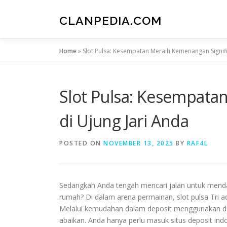
Skip
to
CLANPEDIA.COM
content
Home
»
Slot Pulsa: Kesempatan Meraih Kemenangan Signifi
Slot Pulsa: Kesempata
di Ujung Jari Anda
POSTED ON
NOVEMBER 13, 2025
BY
RAF4L
Sedangkah Anda tengah mencari jalan untuk menda
rumah? Di dalam arena permainan, slot pulsa Tri ada
Melalui kemudahan dalam deposit menggunakan dari
abaikan. Anda hanya perlu masuk situs deposit ind