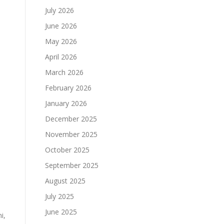
July 2026
June 2026
May 2026
April 2026
March 2026
February 2026
January 2026
December 2025
November 2025
October 2025
n
September 2025
August 2025
July 2025
June 2025
i,