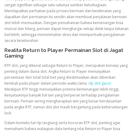
sangat signifikan sebagai satu-satunya sumber kebahagiaan.
Mendapatkan perhatian pada proses bermain dan kenikmatan yang
dapatkan dari permainan itu sendiri akan membuat perjalanan bermain
slot lebih memuaskan. Dengan pemahaman bahwa kemenangan bisa
muncul dan hilang, pemain dapat menghargai setiap detik tanpa tekanan
berlebih, sehingga meminimalisir stres dan memperbaiki pengalaman
secara keseluruhan.
Realita Return to Player Permainan Slot di Jagat
Gaming
RTP slot, yang dikenal sebagai Return to Player, merupakan konsep yang
penting dalam dunia slot. Angka Return to Player menunjukkan
persentase dari total total bet yang diestimasikan akan diberikan
kembali pada player dalam periode waktu lama.
rtp slot gacor
Meskipun RTP tinggi menunjukkan potensi kemenangan lebih tinggi,
kenyataannya banyak hal lain yang berperan terhadap pengalaman
bermain. Pemain sering mengharapkan win yang besar berdasarkan
pada angka RTP, namun slot slot masih bergantung pada keberuntungan
luck.
Dalam konteks hal rtp langsung serta bocoran RTP slot, penting agar
memahami bahwa walaupun data tentang nilai Return to Player bisa