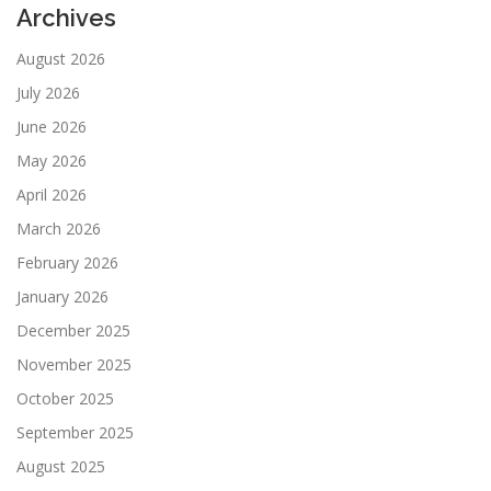
Archives
August 2026
July 2026
June 2026
May 2026
April 2026
March 2026
February 2026
January 2026
December 2025
November 2025
October 2025
September 2025
August 2025