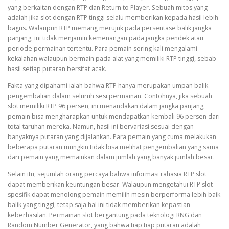
yang berkaitan dengan RTP dan Return to Player. Sebuah mitos yang
adalah jika slot dengan RTP tinggi selalu memberikan kepada hasil lebih
bagus. Walaupun RTP memang merujuk pada persentase balik jangka
panjang, ini tidak menjamin kemenangan pada jangka pendek atau
periode permainan tertentu. Para pemain sering kali mengalami
kekalahan walaupun bermain pada alat yang memiliki RTP tinggi, sebab
hasil setiap putaran bersifat acak.
Fakta yang dipahami ialah bahwa RTP hanya merupakan umpan balik
pengembalian dalam seluruh sesi permainan. Contohnya, jika sebuah
slot memiliki RTP 96 persen, ini menandakan dalam jangka panjang,
pemain bisa mengharapkan untuk mendapatkan kembali 96 persen dari
total taruhan mereka. Namun, hasil ini bervariasi sesuai dengan
banyaknya putaran yang dijalankan. Para pemain yang cuma melakukan
beberapa putaran mungkin tidak bisa melihat pengembalian yang sama
dari pemain yang memainkan dalam jumlah yang banyak jumlah besar.
Selain itu, sejumlah orang percaya bahwa informasi rahasia RTP slot
dapat memberikan keuntungan besar. Walaupun mengetahui RTP slot
spesifik dapat menolong pemain memilih mesin berperforma lebih baik
balik yang tinggi, tetap saja hal ini tidak memberikan kepastian
keberhasilan. Permainan slot bergantung pada teknologi RNG dan
Random Number Generator, yang bahwa tiap tiap putaran adalah