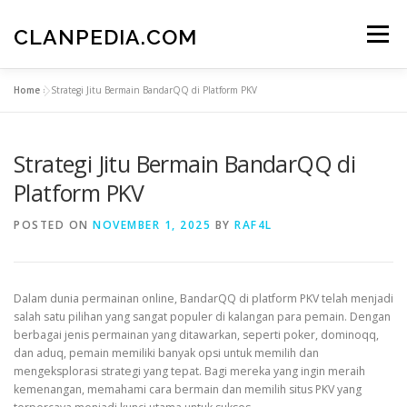
Skip
to
CLANPEDIA.COM
Menu
content
Home
»
Strategi Jitu Bermain BandarQQ di Platform PKV
Strategi Jitu Bermain BandarQQ di
Platform PKV
POSTED ON
NOVEMBER 1, 2025
BY
RAF4L
Dalam dunia permainan online, BandarQQ di platform PKV telah menjadi
salah satu pilihan yang sangat populer di kalangan para pemain. Dengan
berbagai jenis permainan yang ditawarkan, seperti poker, dominoqq,
dan aduq, pemain memiliki banyak opsi untuk memilih dan
mengeksplorasi strategi yang tepat. Bagi mereka yang ingin meraih
kemenangan, memahami cara bermain dan memilih situs PKV yang