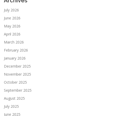
Archives
July 2026
June 2026
May 2026
April 2026
March 2026
February 2026
January 2026
December 2025
November 2025
October 2025
September 2025
August 2025
July 2025
June 2025