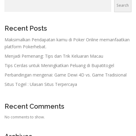
Search
Recent Posts
Maksimalkan Pendapatan kamu di Poker Online memanfaatkan
platform Pokerhebat.
Menjadi Pemenang: Tips dan Trik Keluaran Macau
Tips Cerdas untuk Meningkatkan Peluang di Bupatitogel
Perbandingan mengenai: Game Dewi 4D vs. Game Tradisional
Situs Togel : Ulasan Situs Terpercaya
Recent Comments
No comments to show.