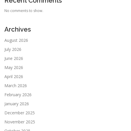
Recent Comments
No comments to show.
Archives
August 2026
July 2026
June 2026
May 2026
April 2026
March 2026
February 2026
January 2026
December 2025
November 2025
October 2025