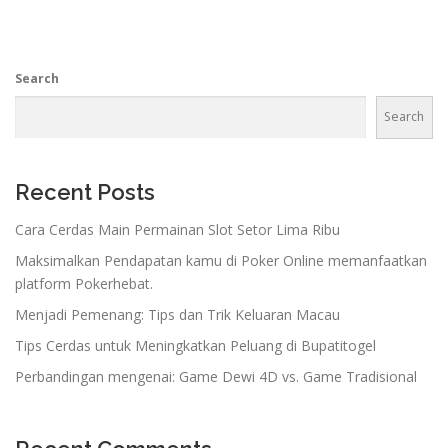
Search
Search
Recent Posts
Cara Cerdas Main Permainan Slot Setor Lima Ribu
Maksimalkan Pendapatan kamu di Poker Online memanfaatkan
platform Pokerhebat.
Menjadi Pemenang: Tips dan Trik Keluaran Macau
Tips Cerdas untuk Meningkatkan Peluang di Bupatitogel
Perbandingan mengenai: Game Dewi 4D vs. Game Tradisional