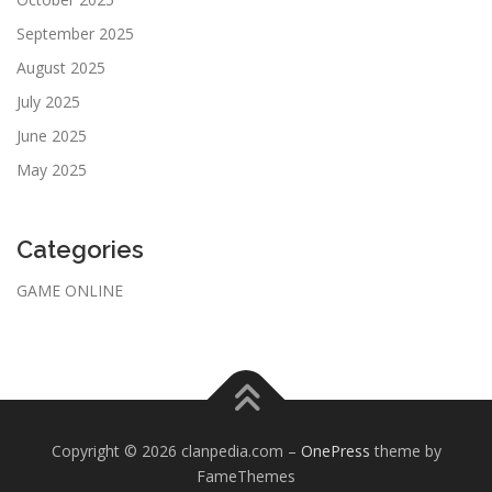
September 2025
August 2025
July 2025
June 2025
May 2025
Categories
GAME ONLINE
Copyright © 2026 clanpedia.com
–
OnePress
theme by
FameThemes