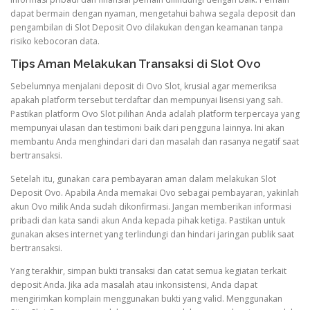
dapat bermain dengan nyaman, mengetahui bahwa segala deposit dan
pengambilan di Slot Deposit Ovo dilakukan dengan keamanan tanpa
risiko kebocoran data.
Tips Aman Melakukan Transaksi di Slot Ovo
Sebelumnya menjalani deposit di Ovo Slot, krusial agar memeriksa
apakah platform tersebut terdaftar dan mempunyai lisensi yang sah.
Pastikan platform Ovo Slot pilihan Anda adalah platform terpercaya yang
mempunyai ulasan dan testimoni baik dari pengguna lainnya. Ini akan
membantu Anda menghindari dari dan masalah dan rasanya negatif saat
bertransaksi.
Setelah itu, gunakan cara pembayaran aman dalam melakukan Slot
Deposit Ovo. Apabila Anda memakai Ovo sebagai pembayaran, yakinlah
akun Ovo milik Anda sudah dikonfirmasi. Jangan memberikan informasi
pribadi dan kata sandi akun Anda kepada pihak ketiga. Pastikan untuk
gunakan akses internet yang terlindungi dan hindari jaringan publik saat
bertransaksi.
Yang terakhir, simpan bukti transaksi dan catat semua kegiatan terkait
deposit Anda. Jika ada masalah atau inkonsistensi, Anda dapat
mengirimkan komplain menggunakan bukti yang valid. Menggunakan