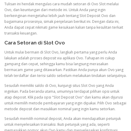
Tulisan ini hendak mengulas cara mudah setoran di Ovo Slot melalui
Ovo, dan keuntungan dari metode ini. Untuk Anda yang ingin
berkeinginan mengetahui lebih jauh tentang Slot Deposit Ovo dan
bagaimana prosesnya, simak penjelasan berikut ini. Dengan data ini,
Anda dapat cepat nikmati game kesukaan kalian tanpa kesulitan terkait
transaksi keuangan.
Cara Setoran di Slot Ovo
Untuk mulai bermain di Slot Ovo, langkah pertama yang perlu Anda
lakukan adalah proses deposit via aplikasi Ovo. Tahapan ini cukup
gampang dan cepat, sehingga kamu bisa langsung merasakan
bermacam game yang ditawarkan. Pastikan Anda punya akun Ovo yang
telah terdaftar dan terisi saldo sebelum melakukan tindakan selanjutnya.
Sesudah memiliki saldo di Ovo, kunjungi situs Slot Ovo yang Anda
inginkan. Pada beranda utama, umumnya terdapat pilihan opsi untuk
atap deposit. Klik pada opsi "Slot Deposit Ovo" dan kamu akan dijurusi
untuk memilih metode pembayaran yang ingin dipakai. Pilih Ovo sebagai
metode deposit dan masukkan nominal yang ingin kamu setorkan.
Sesudah memilih nominal deposit, Anda akan mendapatkan petunjuk
untuk menyelesaikan transaksi. Ikuti petunjuk yang ada, seperti
memasukkan nomor akun Ovo kamu dan menyelesaikan konfirmasi.