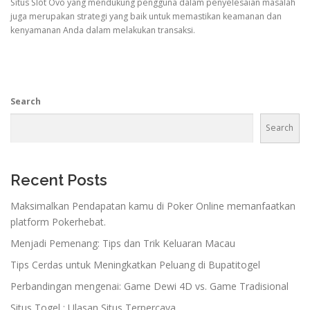
Situs Slot Ovo yang mendukung pengguna dalam penyelesaian masalah
juga merupakan strategi yang baik untuk memastikan keamanan dan
kenyamanan Anda dalam melakukan transaksi.
Search
Search
Recent Posts
Maksimalkan Pendapatan kamu di Poker Online memanfaatkan
platform Pokerhebat.
Menjadi Pemenang: Tips dan Trik Keluaran Macau
Tips Cerdas untuk Meningkatkan Peluang di Bupatitogel
Perbandingan mengenai: Game Dewi 4D vs. Game Tradisional
Situs Togel : Ulasan Situs Terpercaya