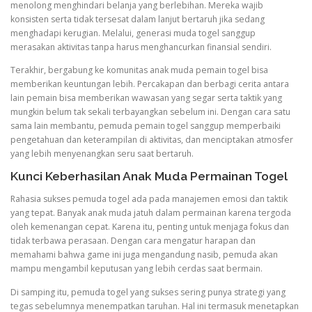
menolong menghindari belanja yang berlebihan. Mereka wajib
konsisten serta tidak tersesat dalam lanjut bertaruh jika sedang
menghadapi kerugian. Melalui, generasi muda togel sanggup
merasakan aktivitas tanpa harus menghancurkan finansial sendiri.
Terakhir, bergabung ke komunitas anak muda pemain togel bisa
memberikan keuntungan lebih. Percakapan dan berbagi cerita antara
lain pemain bisa memberikan wawasan yang segar serta taktik yang
mungkin belum tak sekali terbayangkan sebelum ini. Dengan cara satu
sama lain membantu, pemuda pemain togel sanggup memperbaiki
pengetahuan dan keterampilan di aktivitas, dan menciptakan atmosfer
yang lebih menyenangkan seru saat bertaruh.
Kunci Keberhasilan Anak Muda Permainan Togel
Rahasia sukses pemuda togel ada pada manajemen emosi dan taktik
yang tepat. Banyak anak muda jatuh dalam permainan karena tergoda
oleh kemenangan cepat. Karena itu, penting untuk menjaga fokus dan
tidak terbawa perasaan. Dengan cara mengatur harapan dan
memahami bahwa game ini juga mengandung nasib, pemuda akan
mampu mengambil keputusan yang lebih cerdas saat bermain.
Di samping itu, pemuda togel yang sukses sering punya strategi yang
tegas sebelumnya menempatkan taruhan. Hal ini termasuk menetapkan