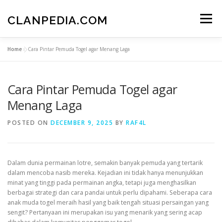
Skip
to
CLANPEDIA.COM
Menu
content
Home
»
Cara Pintar Pemuda Togel agar Menang Laga
Cara Pintar Pemuda Togel agar
Menang Laga
POSTED ON
DECEMBER 9, 2025
BY
RAF4L
Dalam dunia permainan lotre, semakin banyak pemuda yang tertarik
dalam mencoba nasib mereka. Kejadian ini tidak hanya menunjukkan
minat yang tinggi pada permainan angka, tetapi juga menghasilkan
berbagai strategi dan cara pandai untuk perlu dipahami. Seberapa cara
anak muda togel meraih hasil yang baik tengah situasi persaingan yang
sengit? Pertanyaan ini merupakan isu yang menarik yang sering acap