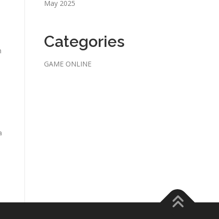
May 2025
Categories
l
n
GAME ONLINE
a