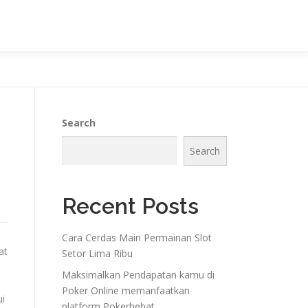
Search
Search
Recent Posts
Cara Cerdas Main Permainan Slot
at
Setor Lima Ribu
Maksimalkan Pendapatan kamu di
Poker Online memanfaatkan
ui
platform Pokerhebat.