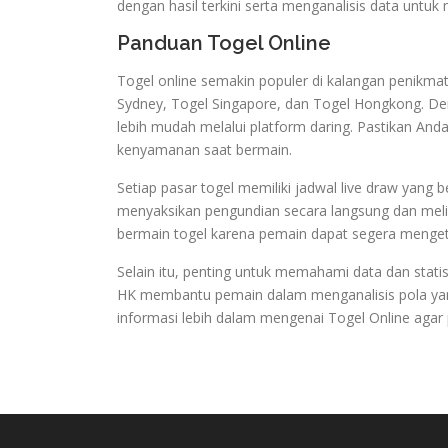
dengan hasil terkini serta menganalisis data untu
Panduan Togel Online
Togel online semakin populer di kalangan penikma
Sydney, Togel Singapore, dan Togel Hongkong. D
lebih mudah melalui platform daring. Pastikan An
kenyamanan saat bermain.
Setiap pasar togel memiliki jadwal live draw yang
menyaksikan pengundian secara langsung dan melih
bermain togel karena pemain dapat segera mengeta
Selain itu, penting untuk memahami data dan stati
HK membantu pemain dalam menganalisis pola yan
informasi lebih dalam mengenai Togel Online ag