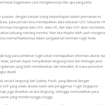
, termasuk bagaimana cara mengaksesnya dan apa yang perlu
 populer, dengan banyak orang berpartisipasi dalam permainan ini
e draw, para pemain bisa mendapatkan data keluaran SDY, keluaran H
, informasi mengenai data SDY, data HK, dan data SGP akan membant
tkan peluang menang mereka. Mari kita eksplor lebih jauh mengena
a bisa memanfaatkannya dalam pengalaman bermain togel Anda.
rbaik bagi para penikmat togel untuk mendapatkan informasi akurat da
 draw, pemain dapat menyaksikan langsung hasil dari berbagai jenis
engalaman yang lebih mendebarkan dan interaktif, di mana penonton
ka ditarik.
l secara langsung dari Sydney Pools, yang dikenal dengan
w SGP yang selalu dinanti-nanti oleh penggemar Togel Singapore.
 tetapi juga disiarkan secara langsung, sehingga memudahkan para
eluaran yang mereka tunggu-tunggu.