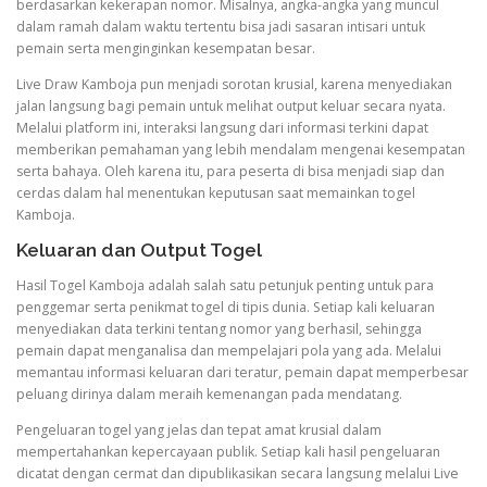
berdasarkan kekerapan nomor. Misalnya, angka-angka yang muncul
dalam ramah dalam waktu tertentu bisa jadi sasaran intisari untuk
pemain serta menginginkan kesempatan besar.
Live Draw Kamboja pun menjadi sorotan krusial, karena menyediakan
jalan langsung bagi pemain untuk melihat output keluar secara nyata.
Melalui platform ini, interaksi langsung dari informasi terkini dapat
memberikan pemahaman yang lebih mendalam mengenai kesempatan
serta bahaya. Oleh karena itu, para peserta di bisa menjadi siap dan
cerdas dalam hal menentukan keputusan saat memainkan togel
Kamboja.
Keluaran dan Output Togel
Hasil Togel Kamboja adalah salah satu petunjuk penting untuk para
penggemar serta penikmat togel di tipis dunia. Setiap kali keluaran
menyediakan data terkini tentang nomor yang berhasil, sehingga
pemain dapat menganalisa dan mempelajari pola yang ada. Melalui
memantau informasi keluaran dari teratur, pemain dapat memperbesar
peluang dirinya dalam meraih kemenangan pada mendatang.
Pengeluaran togel yang jelas dan tepat amat krusial dalam
mempertahankan kepercayaan publik. Setiap kali hasil pengeluaran
dicatat dengan cermat dan dipublikasikan secara langsung melalui Live