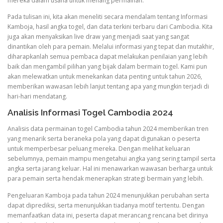
mereka dalam usaha untuk menang permainan.
Pada tulisan ini, kita akan meneliti secara mendalam tentang Informasi
Kamboja, hasil angka togel, dan data terkini terbaru dari Cambodia. Kita
juga akan menyaksikan live draw yang menjadi saat yang sangat
dinantikan oleh para pemain. Melalui informasi yang tepat dan mutakhir,
diharapkanlah semua pembaca dapat melakukan penilaian yang lebih
baik dan mengambil pilihan yang bijak dalam bermain togel. Kami pun
akan melewatkan untuk menekankan data penting untuk tahun 2026,
memberikan wawasan lebih lanjut tentang apa yang mungkin terjadi di
hari-hari mendatang.
Analisis Informasi Togel Cambodia 2024
Analisis data permainan togel Cambodia tahun 2024 memberikan tren
yang menarik serta beraneka pola yang dapat digunakan o peserta
untuk memperbesar peluang mereka. Dengan melihat keluaran
sebelumnya, pemain mampu mengetahui angka yang sering tampil serta
angka serta jarang keluar. Hal ini menawarkan wawasan berharga untuk
para pemain serta hendak menerapkan strategi bermain yang lebih.
Pengeluaran Kamboja pada tahun 2024 menunjukkan perubahan serta
dapat diprediksi, serta menunjukkan tiadanya motif tertentu. Dengan
memanfaatkan data ini, peserta dapat merancang rencana bet dirinya