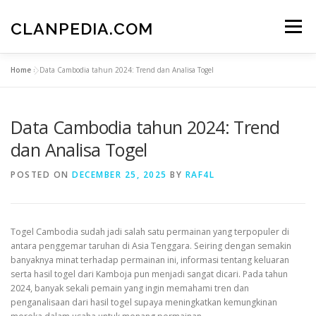
Skip
to
CLANPEDIA.COM
Menu
content
Home
»
Data Cambodia tahun 2024: Trend dan Analisa Togel
Data Cambodia tahun 2024: Trend
dan Analisa Togel
POSTED ON
DECEMBER 25, 2025
BY
RAF4L
Togel Cambodia sudah jadi salah satu permainan yang terpopuler di
antara penggemar taruhan di Asia Tenggara. Seiring dengan semakin
banyaknya minat terhadap permainan ini, informasi tentang keluaran
serta hasil togel dari Kamboja pun menjadi sangat dicari. Pada tahun
2024, banyak sekali pemain yang ingin memahami tren dan
penganalisaan dari hasil togel supaya meningkatkan kemungkinan