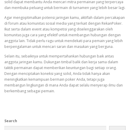
solid dapat membantu Anda mencari mitra permainan yang terpercaya
dan membuka peluang untuk bermain di turnamen yang lebih besar lagi.
Agar mengoptimalkan potensi jaringan kamu, aktiflah dalam percakapan
di forum atau komunitas sosial media yang terkait dengan RekanPoker.
Ikut serta dalam event atau kompetisi yang diselenggarakan oleh
komunitas juga cara yang efektif untuk membangun hubungan dengan
anggota lain. Tidak perlu ragu untuk mendekati para pemain yang lebih
berpengalaman untuk mencari saran dan masukan yang berguna.
Selain itu, sebaiknya untuk mempertahankan hubungan baik antas
anggota jaringan kamu. Dukungan timbal balik dan kerja sama dalam
taktik permainan dapat memberikan keuntungan bagi setiap orang.
Dengan menciptakan koneksi yang solid, Anda tidak hanya akan
meningkatkan kemampuan bermain poker Anda, tetapi juga
membangun lingkungan di mana Anda dapat selalu menyerap ilmu dan
berkembang sebagai pemain.
Search