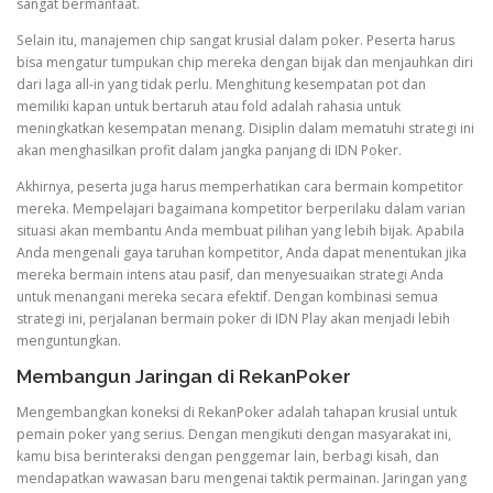
sangat bermanfaat.
Selain itu, manajemen chip sangat krusial dalam poker. Peserta harus
bisa mengatur tumpukan chip mereka dengan bijak dan menjauhkan diri
dari laga all-in yang tidak perlu. Menghitung kesempatan pot dan
memiliki kapan untuk bertaruh atau fold adalah rahasia untuk
meningkatkan kesempatan menang. Disiplin dalam mematuhi strategi ini
akan menghasilkan profit dalam jangka panjang di IDN Poker.
Akhirnya, peserta juga harus memperhatikan cara bermain kompetitor
mereka. Mempelajari bagaimana kompetitor berperilaku dalam varian
situasi akan membantu Anda membuat pilihan yang lebih bijak. Apabila
Anda mengenali gaya taruhan kompetitor, Anda dapat menentukan jika
mereka bermain intens atau pasif, dan menyesuaikan strategi Anda
untuk menangani mereka secara efektif. Dengan kombinasi semua
strategi ini, perjalanan bermain poker di IDN Play akan menjadi lebih
menguntungkan.
Membangun Jaringan di RekanPoker
Mengembangkan koneksi di RekanPoker adalah tahapan krusial untuk
pemain poker yang serius. Dengan mengikuti dengan masyarakat ini,
kamu bisa berinteraksi dengan penggemar lain, berbagi kisah, dan
mendapatkan wawasan baru mengenai taktik permainan. Jaringan yang