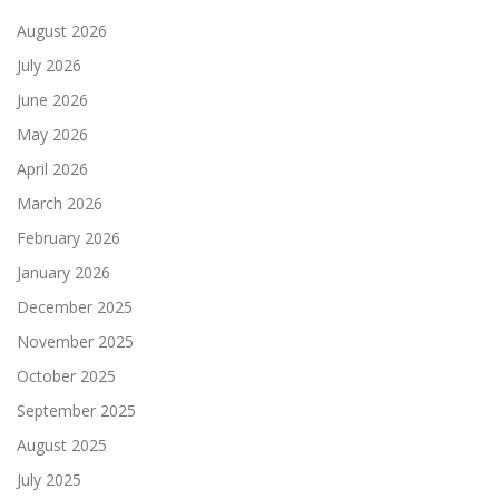
August 2026
July 2026
June 2026
May 2026
April 2026
March 2026
February 2026
January 2026
December 2025
November 2025
October 2025
September 2025
August 2025
July 2025