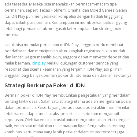
ada tersedia. Mereka bisa menyaksikan bermacam-macam tipe
permainan, seperti Texas Hold’em, Omaha, dan Mixed Games. Selain
itu, IDN Play pun menyediakan kompetisi dengan hadiah tinggi yang
dapat diikuti para pemain. Kemampuan ini memberikan peluang yang
lebih bagi pemain untuk mengasah keterampilan dan strategi poker
mereka.
Untuk bisa memulai perjalanan di IDN Play, anggota perlu membuat
pendaftaran dan menciptakan akun. Langkah registrasi cukup mudah
dan lancar. Begitu memiliki akun, anggota dapat menyetor deposit dan
mulai bermain.
idn play
Melalui dukungan customer service yang
responsif dan skema keamanan yang terjamin, IDN Play jadi pilihan
unggulan bagi banyak pemain poker di Indonesia dan daerah sekitarnya.
Strategi Berk игра Poker di IDN
Bermain poker di IDN Play membutuhkan pengetahuan yang mendalam
tentang taktik dasar. Salah satu strategi utama adalah mengetahui posisi
dalam permainan. Peserta yang berada pada posisi akhir memiliki nilai
lebih karena dapat melihat aksi peserta lain sebelum mengambil
keputusan. Oleh karena itu, krusial untuk mengoptimalkan letak dengan
baik, entah saat melakukan raise maupun lipat. Pengetahuan tentang
kombinasi kartu mana yang lebih perkuat dalam situasi tertentu juga