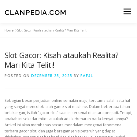
Skip
to
CLANPEDIA.COM
Menu
content
Home
»
Slot Gacor: Kisah ataukah Realita? Mari Kita Teliti!
Slot Gacor: Kisah ataukah Realita?
Mari Kita Teliti!
POSTED ON
DECEMBER 25, 2025
BY
RAF4L
Sebagian besar perjudian online semakin maju, terutama salah satu hal
yang sangat mencolok ialah game slot machine. Dalam beberapa tahun
belakangan, istilah "gacor slot" saat ini terkenal di antara penjudi. Tetapi,
apakah ini sekadar mitos ataukah ada kebenaran pada kenyataannya?
Artikel ini akan membahas secara mendalam mengenai fenomena
terbaru gacor slot, dan juga beragam jenis petaruh yang dapat