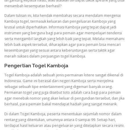
tergantung kepada nasib, atau ataukah terdapat taktik spesifik yang bisa
menambah kesempatan berhasil?
Dalam tulisan ini, kita hendak membahas secara mendalam mengenai
Kamboja togel, termasuk keluaran dan pengeluaran Kamboja yang
krusial untuk diperhatikan. Informasi Kamboja yang tepat dapat jadi
instrumen yang berguna bagi para pemain agar mempelajari tendensi
serta mengambil langkah yang lebih baik yang tepat. Melalui memahami
lebih baik aspek tersebut, diharapkan agar para pemain bisa mencari
keseimbangan yang sesuai antara keberuntungan serta taktik agar
meraih sukses dalam perjuangan togel Kamboja.
Pengertian Togel Kamboja
Togel Kamboja adalah sebuah jenis permainan lotere sangat dikenal di
Indonesia. Game ini berasal dari negeri Kamboja serta menjelma
sebagai sebuah tipe entertainment yang digemari banyak orang.
Permainan togel yang juga disebut toto adalah cara bagi para pemain
agar menebak nomor yang akan keluar di pengundian tersebut, dan jika
berhasil, para pemain bakal mendapat hadiah yang sangat menarik.
Di dalam Togel Kamboja, peserta menentukan sejumlah nomor dalam
rentang yang ditentukan, umumnya antara 0 sampai 99. Setiap hari,
terdapat hasil keluaran atau pengeluaran yang ditetapkan secara resmi.