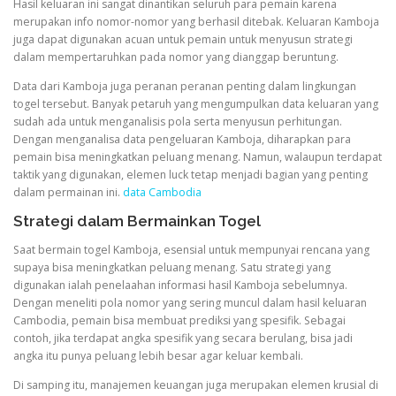
Hasil keluaran ini sangat dinantikan seluruh para pemain karena
merupakan info nomor-nomor yang berhasil ditebak. Keluaran Kamboja
juga dapat digunakan acuan untuk pemain untuk menyusun strategi
dalam mempertaruhkan pada nomor yang dianggap beruntung.
Data dari Kamboja juga peranan peranan penting dalam lingkungan
togel tersebut. Banyak petaruh yang mengumpulkan data keluaran yang
sudah ada untuk menganalisis pola serta menyusun perhitungan.
Dengan menganalisa data pengeluaran Kamboja, diharapkan para
pemain bisa meningkatkan peluang menang. Namun, walaupun terdapat
taktik yang digunakan, elemen luck tetap menjadi bagian yang penting
dalam permainan ini.
data Cambodia
Strategi dalam Bermainkan Togel
Saat bermain togel Kamboja, esensial untuk mempunyai rencana yang
supaya bisa meningkatkan peluang menang. Satu strategi yang
digunakan ialah penelaahan informasi hasil Kamboja sebelumnya.
Dengan meneliti pola nomor yang sering muncul dalam hasil keluaran
Cambodia, pemain bisa membuat prediksi yang spesifik. Sebagai
contoh, jika terdapat angka spesifik yang secara berulang, bisa jadi
angka itu punya peluang lebih besar agar keluar kembali.
Di samping itu, manajemen keuangan juga merupakan elemen krusial di